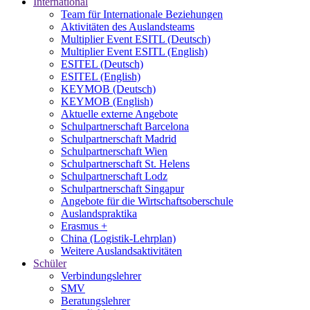
International
Team für Internationale Beziehungen
Aktivitäten des Auslandsteams
Multiplier Event ESITL (Deutsch)
Multiplier Event ESITL (English)
ESITEL (Deutsch)
ESITEL (English)
KEYMOB (Deutsch)
KEYMOB (English)
Aktuelle externe Angebote
Schulpartnerschaft Barcelona
Schulpartnerschaft Madrid
Schulpartnerschaft Wien
Schulpartnerschaft St. Helens
Schulpartnerschaft Lodz
Schulpartnerschaft Singapur
Angebote für die Wirtschaftsoberschule
Auslandspraktika
Erasmus +
China (Logistik-Lehrplan)
Weitere Auslandsaktivitäten
Schüler
Verbindungslehrer
SMV
Beratungslehrer