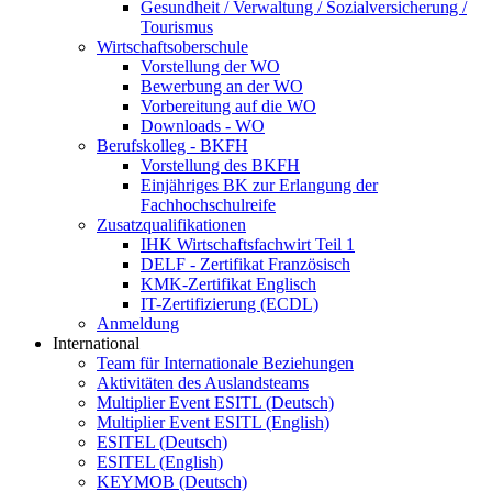
Gesundheit / Verwaltung / Sozialversicherung /
Tourismus
Wirtschaftsoberschule
Vorstellung der WO
Bewerbung an der WO
Vorbereitung auf die WO
Downloads - WO
Berufskolleg - BKFH
Vorstellung des BKFH
Einjähriges BK zur Erlangung der
Fachhochschulreife
Zusatzqualifikationen
IHK Wirtschaftsfachwirt Teil 1
DELF - Zertifikat Französisch
KMK-Zertifikat Englisch
IT-Zertifizierung (ECDL)
Anmeldung
International
Team für Internationale Beziehungen
Aktivitäten des Auslandsteams
Multiplier Event ESITL (Deutsch)
Multiplier Event ESITL (English)
ESITEL (Deutsch)
ESITEL (English)
KEYMOB (Deutsch)