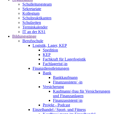
Schulleitungsteam
Sekretariate
Kollegium
Schulpraktikanten
Schulzeiten
Terminkalender
IT an der KS1
Bildungsgänge
Berufsschule
Logistik, Lager, KEP
Spedition
KEP
Fachkraft für Lagerlogistik
Fachlagerist/-in
Finanzdienstleistungen
Bank
Bankkaufmann
Finanzassisten/ -in
Versicherung
Kaufmann/-frau für Versicherungen
und Finanzanlagen
Finanzassistent/-in
Projekt - Podcast
Einzelhandel / Sport- und Fitness