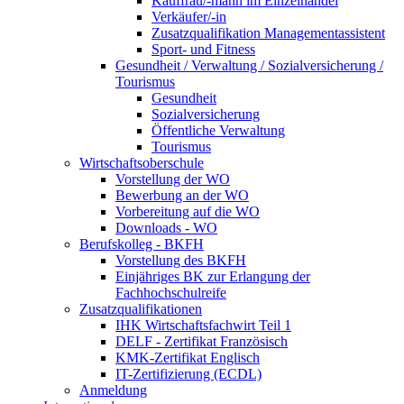
Kauffrau/-mann im Einzelhandel
Verkäufer/-in
Zusatzqualifikation Managementassistent
Sport- und Fitness
Gesundheit / Verwaltung / Sozialversicherung /
Tourismus
Gesundheit
Sozialversicherung
Öffentliche Verwaltung
Tourismus
Wirtschaftsoberschule
Vorstellung der WO
Bewerbung an der WO
Vorbereitung auf die WO
Downloads - WO
Berufskolleg - BKFH
Vorstellung des BKFH
Einjähriges BK zur Erlangung der
Fachhochschulreife
Zusatzqualifikationen
IHK Wirtschaftsfachwirt Teil 1
DELF - Zertifikat Französisch
KMK-Zertifikat Englisch
IT-Zertifizierung (ECDL)
Anmeldung