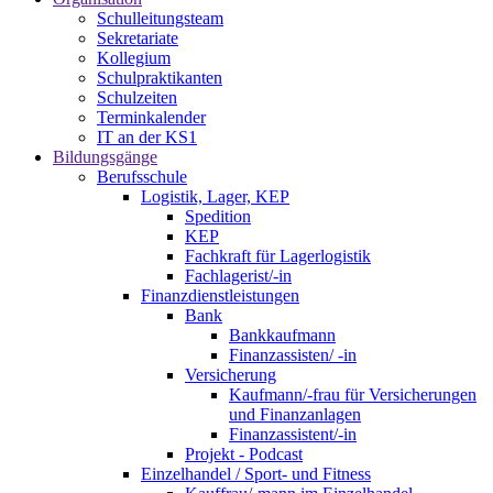
Schulleitungsteam
Sekretariate
Kollegium
Schulpraktikanten
Schulzeiten
Terminkalender
IT an der KS1
Bildungsgänge
Berufsschule
Logistik, Lager, KEP
Spedition
KEP
Fachkraft für Lagerlogistik
Fachlagerist/-in
Finanzdienstleistungen
Bank
Bankkaufmann
Finanzassisten/ -in
Versicherung
Kaufmann/-frau für Versicherungen
und Finanzanlagen
Finanzassistent/-in
Projekt - Podcast
Einzelhandel / Sport- und Fitness