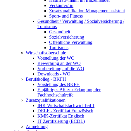
Kauffrau/-mann im Einzelhandel
Verkäufer/-in
Zusatzqualifikation Managementassistent
Sport- und Fitness
Gesundheit / Verwaltung / Sozialversicherung /
Tourismus
Gesundheit
Sozialversicherung
Öffentliche Verwaltung
Tourismus
Wirtschaftsoberschule
Vorstellung der WO
Bewerbung an der WO
Vorbereitung auf die WO
Downloads - WO
Berufskolleg - BKFH
Vorstellung des BKFH
Einjähriges BK zur Erlangung der
Fachhochschulreife
Zusatzqualifikationen
IHK Wirtschaftsfachwirt Teil 1
DELF - Zertifikat Französisch
KMK-Zertifikat Englisch
IT-Zertifizierung (ECDL)
Anmeldung