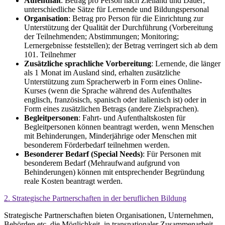
Aufenthalt
: Betrag pro Person nach Zielland und Dauer;
unterschiedliche Sätze für Lernende und Bildungspersonal
Organisation
: Betrag pro Person für die Einrichtung zur
Unterstützung der Qualität der Durchführung (Vorbereitung
der Teilnehmenden; Abstimmungen; Monitoring;
Lernergebnisse feststellen); der Betrag verringert sich ab dem
101. Teilnehmer
Zusätzliche sprachliche Vorbereitung
: Lernende, die länger
als 1 Monat im Ausland sind, erhalten zusätzliche
Unterstützung zum Spracherwerb in Form eines Online-
Kurses (wenn die Sprache während des Aufenthaltes
englisch, französisch, spanisch oder italienisch ist) oder in
Form eines zusätzlichen Betrags (andere Zielsprachen).
Begleitpersonen
: Fahrt- und Aufenthaltskosten für
Begleitpersonen können beantragt werden, wenn Menschen
mit Behinderungen, Minderjährige oder Menschen mit
besonderem Förderbedarf teilnehmen werden.
Besonderer Bedarf (Special Needs)
: Für Personen mit
besonderem Bedarf (Mehraufwand aufgrund von
Behinderungen) können mit entsprechender Begründung
reale Kosten beantragt werden.
2. Strategische Partnerschaften in der beruflichen Bildung
Strategische Partnerschaften bieten Organisationen, Unternehmen,
Behörden etc. die Möglichkeit, in transnationaler Zusammenarbeit