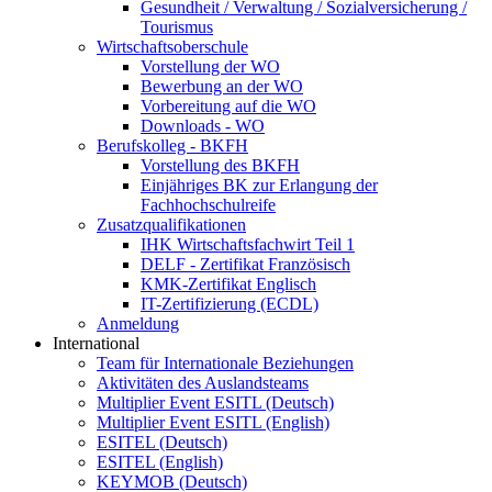
Gesundheit / Verwaltung / Sozialversicherung /
Tourismus
Wirtschaftsoberschule
Vorstellung der WO
Bewerbung an der WO
Vorbereitung auf die WO
Downloads - WO
Berufskolleg - BKFH
Vorstellung des BKFH
Einjähriges BK zur Erlangung der
Fachhochschulreife
Zusatzqualifikationen
IHK Wirtschaftsfachwirt Teil 1
DELF - Zertifikat Französisch
KMK-Zertifikat Englisch
IT-Zertifizierung (ECDL)
Anmeldung
International
Team für Internationale Beziehungen
Aktivitäten des Auslandsteams
Multiplier Event ESITL (Deutsch)
Multiplier Event ESITL (English)
ESITEL (Deutsch)
ESITEL (English)
KEYMOB (Deutsch)