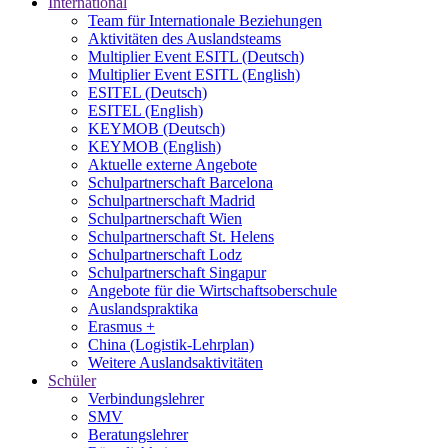
International
Team für Internationale Beziehungen
Aktivitäten des Auslandsteams
Multiplier Event ESITL (Deutsch)
Multiplier Event ESITL (English)
ESITEL (Deutsch)
ESITEL (English)
KEYMOB (Deutsch)
KEYMOB (English)
Aktuelle externe Angebote
Schulpartnerschaft Barcelona
Schulpartnerschaft Madrid
Schulpartnerschaft Wien
Schulpartnerschaft St. Helens
Schulpartnerschaft Lodz
Schulpartnerschaft Singapur
Angebote für die Wirtschaftsoberschule
Auslandspraktika
Erasmus +
China (Logistik-Lehrplan)
Weitere Auslandsaktivitäten
Schüler
Verbindungslehrer
SMV
Beratungslehrer