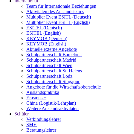
International
Team für Internationale Beziehungen
Aktivitäten des Auslandsteams
Multiplier Event ESITL (Deutsch)
Multiplier Event ESITL (English)
ESITEL (Deutsch)
ESITEL (English)
KEYMOB (Deutsch)
KEYMOB (English)
Aktuelle externe Angebote
Schulpartnerschaft Barcelona
Schulpartnerschaft Madrid
Schulpartnerschaft Wien
Schulpartnerschaft St. Helens
Schulpartnerschaft Lodz
Schulpartnerschaft Singapur
Angebote für die Wirtschaftsoberschule
Auslandspraktika
Erasmus +
China (Logistik-Lehrplan)
Weitere Auslandsaktivitäten
Schüler
Verbindungslehrer
SMV
Beratungslehrer