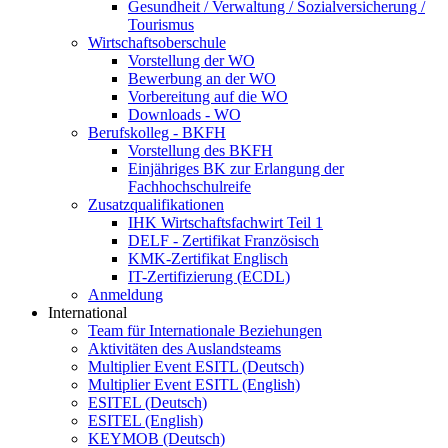
Gesundheit / Verwaltung / Sozialversicherung /
Tourismus
Wirtschaftsoberschule
Vorstellung der WO
Bewerbung an der WO
Vorbereitung auf die WO
Downloads - WO
Berufskolleg - BKFH
Vorstellung des BKFH
Einjähriges BK zur Erlangung der
Fachhochschulreife
Zusatzqualifikationen
IHK Wirtschaftsfachwirt Teil 1
DELF - Zertifikat Französisch
KMK-Zertifikat Englisch
IT-Zertifizierung (ECDL)
Anmeldung
International
Team für Internationale Beziehungen
Aktivitäten des Auslandsteams
Multiplier Event ESITL (Deutsch)
Multiplier Event ESITL (English)
ESITEL (Deutsch)
ESITEL (English)
KEYMOB (Deutsch)