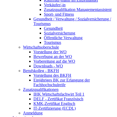
Kauffrau/-mann im Einzelhandel
Verkäufer/-in
Zusatzqualifikation Managementassistent
Sport- und Fitness
Gesundheit / Verwaltung / Sozialversicherung /
Tourismus
Gesundheit
Sozialversicherung
Öffentliche Verwaltung
Tourismus
Wirtschaftsoberschule
Vorstellung der WO
Bewerbung an der WO
Vorbereitung auf die WO
Downloads - WO
Berufskolleg - BKFH
Vorstellung des BKFH
Einjähriges BK zur Erlangung der
Fachhochschulreife
Zusatzqualifikationen
IHK Wirtschaftsfachwirt Teil 1
DELF - Zertifikat Französisch
KMK-Zertifikat Englisch
IT-Zertifizierung (ECDL)
Anmeldung