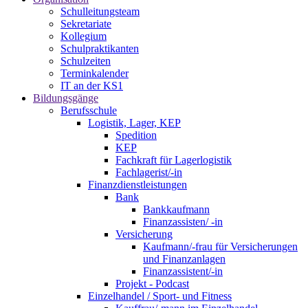
Schulleitungsteam
Sekretariate
Kollegium
Schulpraktikanten
Schulzeiten
Terminkalender
IT an der KS1
Bildungsgänge
Berufsschule
Logistik, Lager, KEP
Spedition
KEP
Fachkraft für Lagerlogistik
Fachlagerist/-in
Finanzdienstleistungen
Bank
Bankkaufmann
Finanzassisten/ -in
Versicherung
Kaufmann/-frau für Versicherungen
und Finanzanlagen
Finanzassistent/-in
Projekt - Podcast
Einzelhandel / Sport- und Fitness