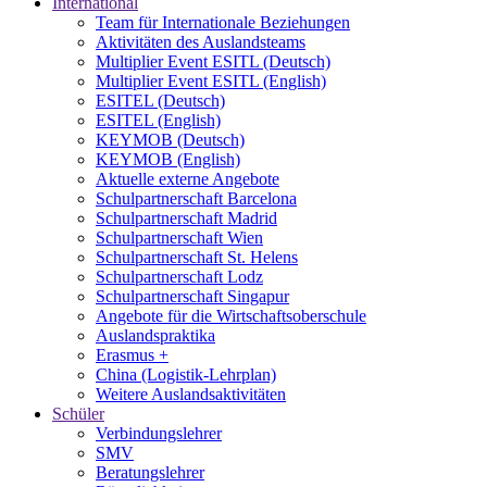
International
Team für Internationale Beziehungen
Aktivitäten des Auslandsteams
Multiplier Event ESITL (Deutsch)
Multiplier Event ESITL (English)
ESITEL (Deutsch)
ESITEL (English)
KEYMOB (Deutsch)
KEYMOB (English)
Aktuelle externe Angebote
Schulpartnerschaft Barcelona
Schulpartnerschaft Madrid
Schulpartnerschaft Wien
Schulpartnerschaft St. Helens
Schulpartnerschaft Lodz
Schulpartnerschaft Singapur
Angebote für die Wirtschaftsoberschule
Auslandspraktika
Erasmus +
China (Logistik-Lehrplan)
Weitere Auslandsaktivitäten
Schüler
Verbindungslehrer
SMV
Beratungslehrer