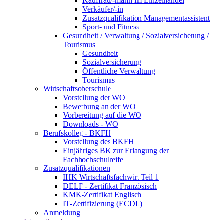
Kauffrau/-mann im Einzelhandel
Verkäufer/-in
Zusatzqualifikation Managementassistent
Sport- und Fitness
Gesundheit / Verwaltung / Sozialversicherung /
Tourismus
Gesundheit
Sozialversicherung
Öffentliche Verwaltung
Tourismus
Wirtschaftsoberschule
Vorstellung der WO
Bewerbung an der WO
Vorbereitung auf die WO
Downloads - WO
Berufskolleg - BKFH
Vorstellung des BKFH
Einjähriges BK zur Erlangung der
Fachhochschulreife
Zusatzqualifikationen
IHK Wirtschaftsfachwirt Teil 1
DELF - Zertifikat Französisch
KMK-Zertifikat Englisch
IT-Zertifizierung (ECDL)
Anmeldung