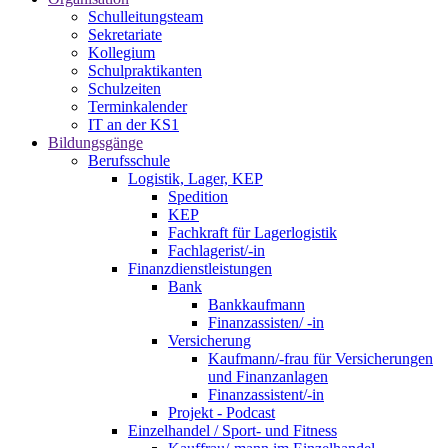
Schulleitungsteam
Sekretariate
Kollegium
Schulpraktikanten
Schulzeiten
Terminkalender
IT an der KS1
Bildungsgänge
Berufsschule
Logistik, Lager, KEP
Spedition
KEP
Fachkraft für Lagerlogistik
Fachlagerist/-in
Finanzdienstleistungen
Bank
Bankkaufmann
Finanzassisten/ -in
Versicherung
Kaufmann/-frau für Versicherungen
und Finanzanlagen
Finanzassistent/-in
Projekt - Podcast
Einzelhandel / Sport- und Fitness