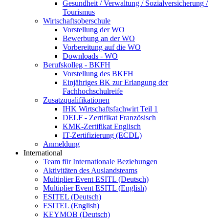
Gesundheit / Verwaltung / Sozialversicherung /
Tourismus
Wirtschaftsoberschule
Vorstellung der WO
Bewerbung an der WO
Vorbereitung auf die WO
Downloads - WO
Berufskolleg - BKFH
Vorstellung des BKFH
Einjähriges BK zur Erlangung der
Fachhochschulreife
Zusatzqualifikationen
IHK Wirtschaftsfachwirt Teil 1
DELF - Zertifikat Französisch
KMK-Zertifikat Englisch
IT-Zertifizierung (ECDL)
Anmeldung
International
Team für Internationale Beziehungen
Aktivitäten des Auslandsteams
Multiplier Event ESITL (Deutsch)
Multiplier Event ESITL (English)
ESITEL (Deutsch)
ESITEL (English)
KEYMOB (Deutsch)