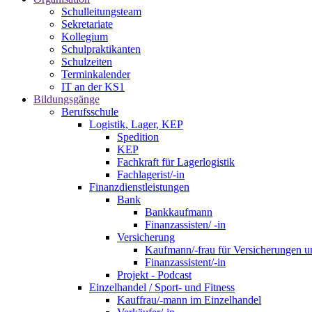
Schulleitungsteam
Sekretariate
Kollegium
Schulpraktikanten
Schulzeiten
Terminkalender
IT an der KS1
Bildungsgänge
Berufsschule
Logistik, Lager, KEP
Spedition
KEP
Fachkraft für Lagerlogistik
Fachlagerist/-in
Finanzdienstleistungen
Bank
Bankkaufmann
Finanzassisten/ -in
Versicherung
Kaufmann/-frau für Versicherungen u
Finanzassistent/-in
Projekt - Podcast
Einzelhandel / Sport- und Fitness
Kauffrau/-mann im Einzelhandel