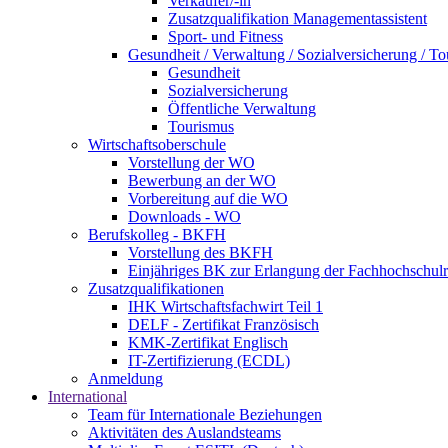
Verkäufer/-in
Zusatzqualifikation Managementassistent
Sport- und Fitness
Gesundheit / Verwaltung / Sozialversicherung / T
Gesundheit
Sozialversicherung
Öffentliche Verwaltung
Tourismus
Wirtschaftsoberschule
Vorstellung der WO
Bewerbung an der WO
Vorbereitung auf die WO
Downloads - WO
Berufskolleg - BKFH
Vorstellung des BKFH
Einjähriges BK zur Erlangung der Fachhochschulr
Zusatzqualifikationen
IHK Wirtschaftsfachwirt Teil 1
DELF - Zertifikat Französisch
KMK-Zertifikat Englisch
IT-Zertifizierung (ECDL)
Anmeldung
International
Team für Internationale Beziehungen
Aktivitäten des Auslandsteams