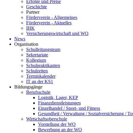
Erfolge und Preise
Geschichte
Partner
Förderverein - Allgemeines
Förderverein - Aktuelles
IHK
Versicherungswirtschaft und WO
News
Organisation
Schulleitungsteam
Sekretariate
Kollegium
Schulpraktikanten
Schulzeiten
Terminkalender
IT an der KS1
Bildungsgänge
Berufsschule
Logistik, Lager, KEP
Finanzdienstleistungen
Einzelhandel / Sport- und Fitness
Gesundheit / Verwaltung / Sozialversicherung / T
Wirtschaftsoberschule
Vorstellung der WO
Bewerbung an der WO