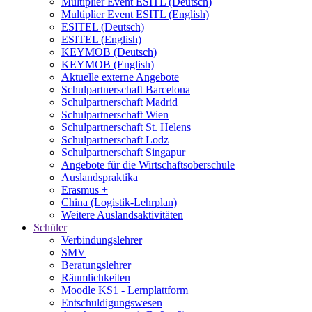
Multiplier Event ESITL (Deutsch)
Multiplier Event ESITL (English)
ESITEL (Deutsch)
ESITEL (English)
KEYMOB (Deutsch)
KEYMOB (English)
Aktuelle externe Angebote
Schulpartnerschaft Barcelona
Schulpartnerschaft Madrid
Schulpartnerschaft Wien
Schulpartnerschaft St. Helens
Schulpartnerschaft Lodz
Schulpartnerschaft Singapur
Angebote für die Wirtschaftsoberschule
Auslandspraktika
Erasmus +
China (Logistik-Lehrplan)
Weitere Auslandsaktivitäten
Schüler
Verbindungslehrer
SMV
Beratungslehrer
Räumlichkeiten
Moodle KS1 - Lernplattform
Entschuldigungswesen