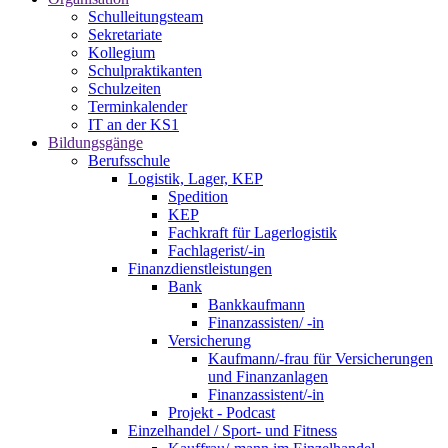
Schulleitungsteam
Sekretariate
Kollegium
Schulpraktikanten
Schulzeiten
Terminkalender
IT an der KS1
Bildungsgänge
Berufsschule
Logistik, Lager, KEP
Spedition
KEP
Fachkraft für Lagerlogistik
Fachlagerist/-in
Finanzdienstleistungen
Bank
Bankkaufmann
Finanzassisten/ -in
Versicherung
Kaufmann/-frau für Versicherungen
und Finanzanlagen
Finanzassistent/-in
Projekt - Podcast
Einzelhandel / Sport- und Fitness