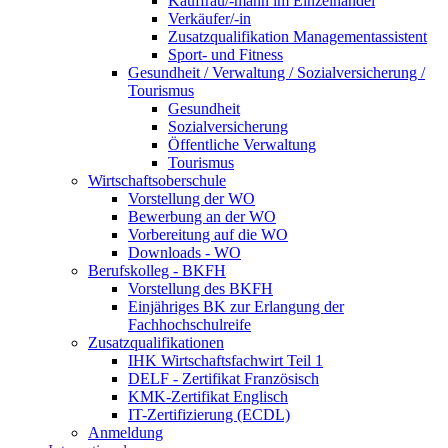
Kauffrau/-mann im Einzelhandel
Verkäufer/-in
Zusatzqualifikation Managementassistent
Sport- und Fitness
Gesundheit / Verwaltung / Sozialversicherung /
Tourismus
Gesundheit
Sozialversicherung
Öffentliche Verwaltung
Tourismus
Wirtschaftsoberschule
Vorstellung der WO
Bewerbung an der WO
Vorbereitung auf die WO
Downloads - WO
Berufskolleg - BKFH
Vorstellung des BKFH
Einjähriges BK zur Erlangung der
Fachhochschulreife
Zusatzqualifikationen
IHK Wirtschaftsfachwirt Teil 1
DELF - Zertifikat Französisch
KMK-Zertifikat Englisch
IT-Zertifizierung (ECDL)
Anmeldung