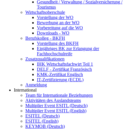
Gesundheit / Verwaltung / Sozialversicherung /
Tourismus
Wirtschaftsoberschule
Vorstellung der WO
Bewerbung an der WO
Vorbereitung auf die WO
Downloads - WO
Berufskolleg - BKFH
Vorstellung des BKFH
Einjähriges BK zur Erlangung der
Fachhochschulreife
Zusatzqualifikationen
IHK Wirtschaftsfachwirt Teil 1
DELF - Zertifikat Französisch
KMK-Zertifikat Englisch
IT-Zertifizierung (ECDL)
Anmeldung
International
Team für Internationale Beziehungen
Aktivitäten des Auslandsteams
Multiplier Event ESITL (Deutsch)
Multiplier Event ESITL (English)
ESITEL (Deutsch)
ESITEL (English)
KEYMOB (Deutsch)