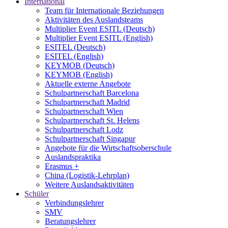
International
Team für Internationale Beziehungen
Aktivitäten des Auslandsteams
Multiplier Event ESITL (Deutsch)
Multiplier Event ESITL (English)
ESITEL (Deutsch)
ESITEL (English)
KEYMOB (Deutsch)
KEYMOB (English)
Aktuelle externe Angebote
Schulpartnerschaft Barcelona
Schulpartnerschaft Madrid
Schulpartnerschaft Wien
Schulpartnerschaft St. Helens
Schulpartnerschaft Lodz
Schulpartnerschaft Singapur
Angebote für die Wirtschaftsoberschule
Auslandspraktika
Erasmus +
China (Logistik-Lehrplan)
Weitere Auslandsaktivitäten
Schüler
Verbindungslehrer
SMV
Beratungslehrer