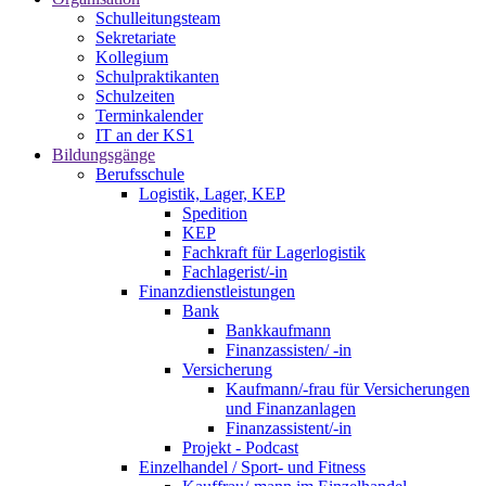
Schulleitungsteam
Sekretariate
Kollegium
Schulpraktikanten
Schulzeiten
Terminkalender
IT an der KS1
Bildungsgänge
Berufsschule
Logistik, Lager, KEP
Spedition
KEP
Fachkraft für Lagerlogistik
Fachlagerist/-in
Finanzdienstleistungen
Bank
Bankkaufmann
Finanzassisten/ -in
Versicherung
Kaufmann/-frau für Versicherungen
und Finanzanlagen
Finanzassistent/-in
Projekt - Podcast
Einzelhandel / Sport- und Fitness