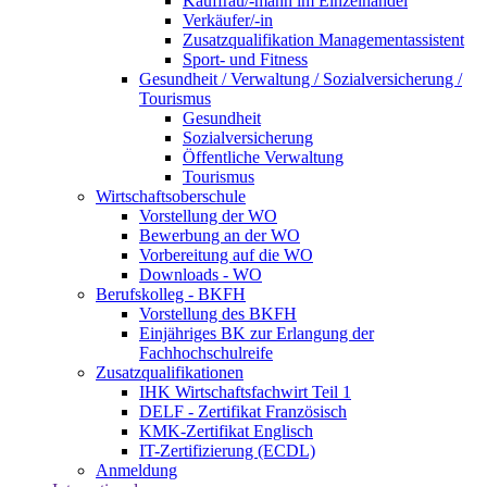
Kauffrau/-mann im Einzelhandel
Verkäufer/-in
Zusatzqualifikation Managementassistent
Sport- und Fitness
Gesundheit / Verwaltung / Sozialversicherung /
Tourismus
Gesundheit
Sozialversicherung
Öffentliche Verwaltung
Tourismus
Wirtschaftsoberschule
Vorstellung der WO
Bewerbung an der WO
Vorbereitung auf die WO
Downloads - WO
Berufskolleg - BKFH
Vorstellung des BKFH
Einjähriges BK zur Erlangung der
Fachhochschulreife
Zusatzqualifikationen
IHK Wirtschaftsfachwirt Teil 1
DELF - Zertifikat Französisch
KMK-Zertifikat Englisch
IT-Zertifizierung (ECDL)
Anmeldung