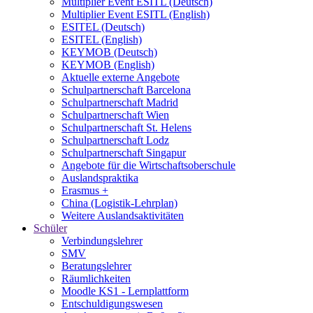
Multiplier Event ESITL (Deutsch)
Multiplier Event ESITL (English)
ESITEL (Deutsch)
ESITEL (English)
KEYMOB (Deutsch)
KEYMOB (English)
Aktuelle externe Angebote
Schulpartnerschaft Barcelona
Schulpartnerschaft Madrid
Schulpartnerschaft Wien
Schulpartnerschaft St. Helens
Schulpartnerschaft Lodz
Schulpartnerschaft Singapur
Angebote für die Wirtschaftsoberschule
Auslandspraktika
Erasmus +
China (Logistik-Lehrplan)
Weitere Auslandsaktivitäten
Schüler
Verbindungslehrer
SMV
Beratungslehrer
Räumlichkeiten
Moodle KS1 - Lernplattform
Entschuldigungswesen