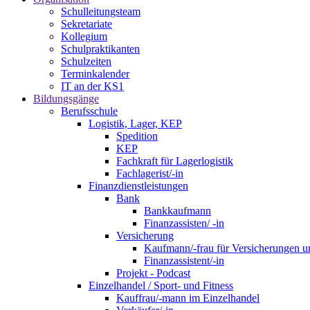
Schulleitungsteam
Sekretariate
Kollegium
Schulpraktikanten
Schulzeiten
Terminkalender
IT an der KS1
Bildungsgänge
Berufsschule
Logistik, Lager, KEP
Spedition
KEP
Fachkraft für Lagerlogistik
Fachlagerist/-in
Finanzdienstleistungen
Bank
Bankkaufmann
Finanzassisten/ -in
Versicherung
Kaufmann/-frau für Versicherungen u
Finanzassistent/-in
Projekt - Podcast
Einzelhandel / Sport- und Fitness
Kauffrau/-mann im Einzelhandel