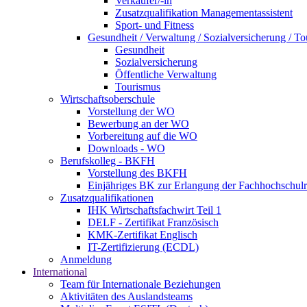
Verkäufer/-in
Zusatzqualifikation Managementassistent
Sport- und Fitness
Gesundheit / Verwaltung / Sozialversicherung / T
Gesundheit
Sozialversicherung
Öffentliche Verwaltung
Tourismus
Wirtschaftsoberschule
Vorstellung der WO
Bewerbung an der WO
Vorbereitung auf die WO
Downloads - WO
Berufskolleg - BKFH
Vorstellung des BKFH
Einjähriges BK zur Erlangung der Fachhochschulr
Zusatzqualifikationen
IHK Wirtschaftsfachwirt Teil 1
DELF - Zertifikat Französisch
KMK-Zertifikat Englisch
IT-Zertifizierung (ECDL)
Anmeldung
International
Team für Internationale Beziehungen
Aktivitäten des Auslandsteams