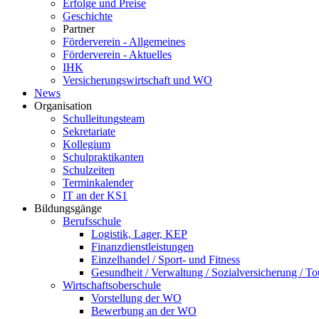
Erfolge und Preise
Geschichte
Partner
Förderverein - Allgemeines
Förderverein - Aktuelles
IHK
Versicherungswirtschaft und WO
News
Organisation
Schulleitungsteam
Sekretariate
Kollegium
Schulpraktikanten
Schulzeiten
Terminkalender
IT an der KS1
Bildungsgänge
Berufsschule
Logistik, Lager, KEP
Finanzdienstleistungen
Einzelhandel / Sport- und Fitness
Gesundheit / Verwaltung / Sozialversicherung / T
Wirtschaftsoberschule
Vorstellung der WO
Bewerbung an der WO