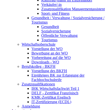
Kauffrau/-mann im Einzelhandel
Verkäufer/-in
Zusatzqualifikation Managementassistent
Sport- und Fitness
Gesundheit / Verwaltung / Sozialversicherung /
Tourismus
Gesundheit
Sozialversicherung
Öffentliche Verwaltung
Tourismus
Wirtschaftsoberschule
Vorstellung der WO
Bewerbung an der WO
Vorbereitung auf die WO
Downloads - WO
Berufskolleg - BKFH
Vorstellung des BKFH
Einjähriges BK zur Erlangung der
Fachhochschulreife
Zusatzqualifikationen
IHK Wirtschaftsfachwirt Teil 1
DELF - Zertifikat Französisch
KMK-Zertifikat Englisch
IT-Zertifizierung (ECDL)
Anmeldung