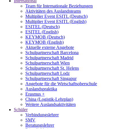
International
Team für Internationale Beziehungen
Aktivitäten des Auslandsteams
Multiplier Event ESITL (Deutsch)
Multiplier Event ESITL (English)
ESITEL (Deutsch)
ESITEL (English)
KEYMOB (Deutsch)
KEYMOB (English)
Aktuelle externe Angebote
Schulpartnerschaft Barcelona
Schulpartnerschaft Madrid
Schulpartnerschaft Wien
Schulpartnerschaft St. Helens
Schulpartnerschaft Lodz
Schulpartnerschaft Singapur
Angebote für die Wirtschaftsoberschule
Auslandspraktika
Erasmus +
China (Logistik-Lehrplan)
Weitere Auslandsaktivitäten
Schüler
Verbindungslehrer
SMV
Beratungslehrer