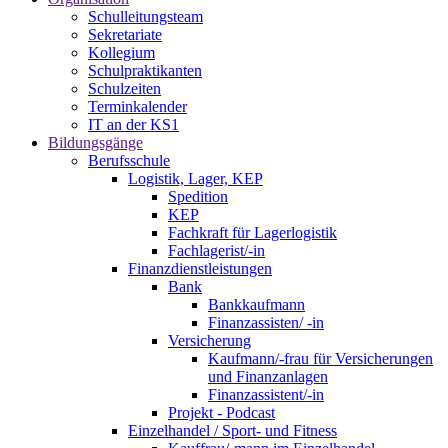
Schulleitungsteam
Sekretariate
Kollegium
Schulpraktikanten
Schulzeiten
Terminkalender
IT an der KS1
Bildungsgänge
Berufsschule
Logistik, Lager, KEP
Spedition
KEP
Fachkraft für Lagerlogistik
Fachlagerist/-in
Finanzdienstleistungen
Bank
Bankkaufmann
Finanzassisten/ -in
Versicherung
Kaufmann/-frau für Versicherungen
und Finanzanlagen
Finanzassistent/-in
Projekt - Podcast
Einzelhandel / Sport- und Fitness