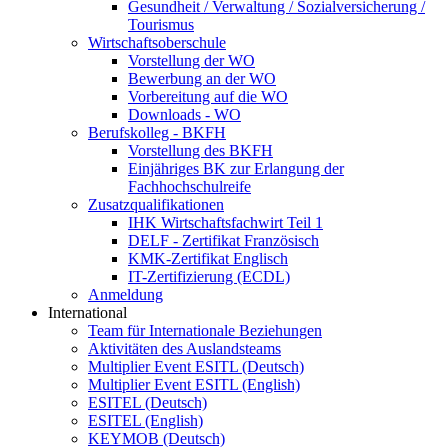
Gesundheit / Verwaltung / Sozialversicherung /
Tourismus
Wirtschaftsoberschule
Vorstellung der WO
Bewerbung an der WO
Vorbereitung auf die WO
Downloads - WO
Berufskolleg - BKFH
Vorstellung des BKFH
Einjähriges BK zur Erlangung der
Fachhochschulreife
Zusatzqualifikationen
IHK Wirtschaftsfachwirt Teil 1
DELF - Zertifikat Französisch
KMK-Zertifikat Englisch
IT-Zertifizierung (ECDL)
Anmeldung
International
Team für Internationale Beziehungen
Aktivitäten des Auslandsteams
Multiplier Event ESITL (Deutsch)
Multiplier Event ESITL (English)
ESITEL (Deutsch)
ESITEL (English)
KEYMOB (Deutsch)