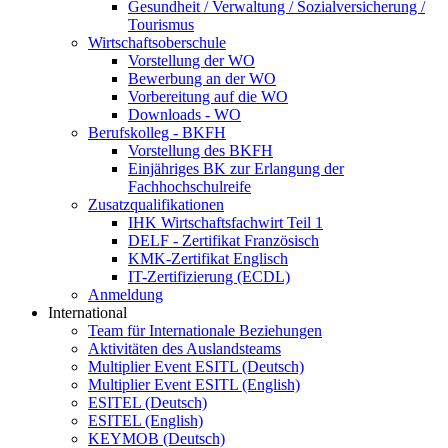
Gesundheit / Verwaltung / Sozialversicherung /
Tourismus
Wirtschaftsoberschule
Vorstellung der WO
Bewerbung an der WO
Vorbereitung auf die WO
Downloads - WO
Berufskolleg - BKFH
Vorstellung des BKFH
Einjähriges BK zur Erlangung der
Fachhochschulreife
Zusatzqualifikationen
IHK Wirtschaftsfachwirt Teil 1
DELF - Zertifikat Französisch
KMK-Zertifikat Englisch
IT-Zertifizierung (ECDL)
Anmeldung
International
Team für Internationale Beziehungen
Aktivitäten des Auslandsteams
Multiplier Event ESITL (Deutsch)
Multiplier Event ESITL (English)
ESITEL (Deutsch)
ESITEL (English)
KEYMOB (Deutsch)