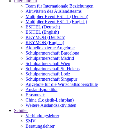
International
Team für Internationale Beziehungen
Aktivitäten des Auslandsteams
Multiplier Event ESITL (Deutsch)
Multiplier Event ESITL (English)
ESITEL (Deutsch)
ESITEL (English)
KEYMOB (Deutsch)
KEYMOB (English)
Aktuelle externe Angebote
Schulpartnerschaft Barcelona
Schulpartnerschaft Madrid
Schulpartnerschaft Wien
Schulpartnerschaft St. Helens
Schulpartnerschaft Lodz
Schulpartnerschaft Singapur
Angebote für die Wirtschaftsoberschule
Auslandspraktika
Erasmus +
China (Logistik-Lehrplan)
Weitere Auslandsaktivitäten
Schüler
Verbindungslehrer
SMV
Beratungslehrer