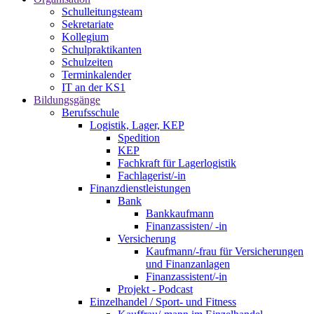
Schulleitungsteam
Sekretariate
Kollegium
Schulpraktikanten
Schulzeiten
Terminkalender
IT an der KS1
Bildungsgänge
Berufsschule
Logistik, Lager, KEP
Spedition
KEP
Fachkraft für Lagerlogistik
Fachlagerist/-in
Finanzdienstleistungen
Bank
Bankkaufmann
Finanzassisten/ -in
Versicherung
Kaufmann/-frau für Versicherungen
und Finanzanlagen
Finanzassistent/-in
Projekt - Podcast
Einzelhandel / Sport- und Fitness