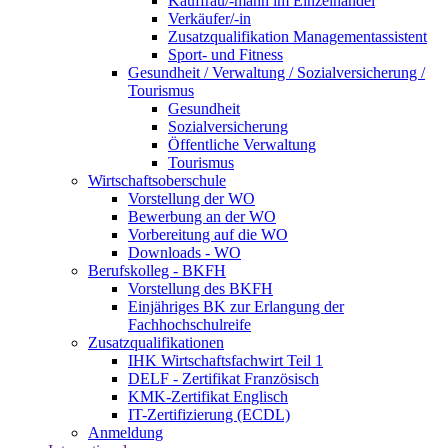
Kauffrau/-mann im Einzelhandel
Verkäufer/-in
Zusatzqualifikation Managementassistent
Sport- und Fitness
Gesundheit / Verwaltung / Sozialversicherung /
Tourismus
Gesundheit
Sozialversicherung
Öffentliche Verwaltung
Tourismus
Wirtschaftsoberschule
Vorstellung der WO
Bewerbung an der WO
Vorbereitung auf die WO
Downloads - WO
Berufskolleg - BKFH
Vorstellung des BKFH
Einjähriges BK zur Erlangung der
Fachhochschulreife
Zusatzqualifikationen
IHK Wirtschaftsfachwirt Teil 1
DELF - Zertifikat Französisch
KMK-Zertifikat Englisch
IT-Zertifizierung (ECDL)
Anmeldung