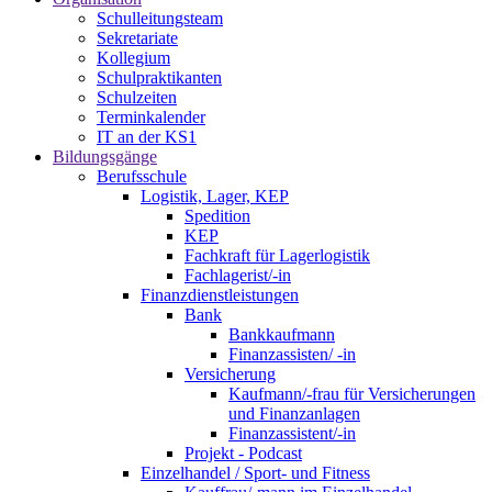
Schulleitungsteam
Sekretariate
Kollegium
Schulpraktikanten
Schulzeiten
Terminkalender
IT an der KS1
Bildungsgänge
Berufsschule
Logistik, Lager, KEP
Spedition
KEP
Fachkraft für Lagerlogistik
Fachlagerist/-in
Finanzdienstleistungen
Bank
Bankkaufmann
Finanzassisten/ -in
Versicherung
Kaufmann/-frau für Versicherungen
und Finanzanlagen
Finanzassistent/-in
Projekt - Podcast
Einzelhandel / Sport- und Fitness