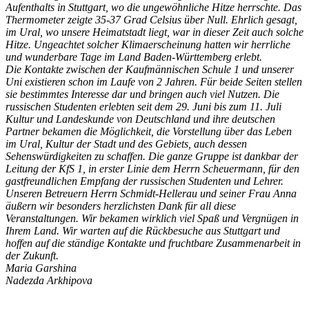
Aufenthalts in Stuttgart, wo die ungewöhnliche Hitze herrschte. Das
Thermometer zeigte 35-37 Grad Celsius über Null. Ehrlich gesagt,
im Ural, wo unsere Heimatstadt liegt, war in dieser Zeit auch solche
Hitze. Ungeachtet solcher Klimaerscheinung hatten wir herrliche
und wunderbare Tage im Land Baden-Württemberg erlebt.
Die Kontakte zwischen der Kaufmännischen Schule 1 und unserer
Uni existieren schon im Laufe von 2 Jahren. Für beide Seiten stellen
sie bestimmtes Interesse dar und bringen auch viel Nutzen. Die
russischen Studenten erlebten seit dem 29. Juni bis zum 11. Juli
Kultur und Landeskunde von Deutschland und ihre deutschen
Partner bekamen die Möglichkeit, die Vorstellung über das Leben
im Ural, Kultur der Stadt und des Gebiets, auch dessen
Sehenswürdigkeiten zu schaffen. Die ganze Gruppe ist dankbar der
Leitung der KfS 1, in erster Linie dem Herrn Scheuermann, für den
gastfreundlichen Empfang der russischen Studenten und Lehrer.
Unseren Betreuern Herrn Schmidt-Hellerau und seiner Frau Anna
äußern wir besonders herzlichsten Dank für all diese
Veranstaltungen. Wir bekamen wirklich viel Spaß und Vergnügen in
Ihrem Land. Wir warten auf die Rückbesuche aus Stuttgart und
hoffen auf die ständige Kontakte und fruchtbare Zusammenarbeit in
der Zukunft.
Maria Garshina
Nadezda Arkhipova