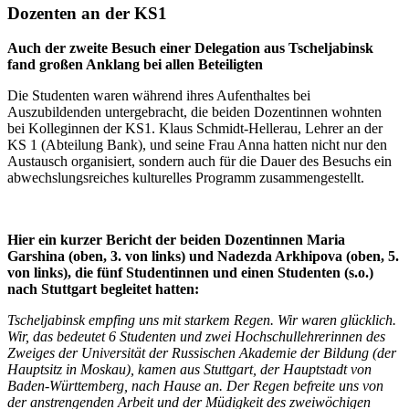
Dozenten an der KS1
Auch der zweite Besuch einer Delegation aus Tscheljabinsk
fand großen Anklang bei allen Beteiligten
Die Studenten waren während ihres Aufenthaltes bei
Auszubildenden untergebracht, die beiden Dozentinnen wohnten
bei Kolleginnen der KS1. Klaus Schmidt-Hellerau, Lehrer an der
KS 1 (Abteilung Bank), und seine Frau Anna hatten nicht nur den
Austausch organisiert, sondern auch für die Dauer des Besuchs ein
abwechslungsreiches kulturelles Programm zusammengestellt.
Hier ein kurzer Bericht der beiden Dozentinnen Maria
Garshina (oben, 3. von links) und Nadezda Arkhipova (oben, 5.
von links), die fünf Studentinnen und einen Studenten (s.o.)
nach Stuttgart begleitet hatten:
Tscheljabinsk empfing uns mit starkem Regen. Wir waren glücklich.
Wir, das bedeutet 6 Studenten und zwei Hochschullehrerinnen des
Zweiges der Universität der Russischen Akademie der Bildung (der
Hauptsitz in Moskau), kamen aus Stuttgart, der Hauptstadt von
Baden-Württemberg, nach Hause an. Der Regen befreite uns von
der anstrengenden Arbeit und der Müdigkeit des zweiwöchigen