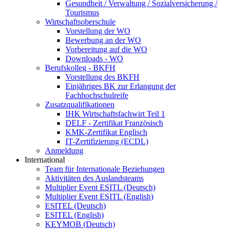
Gesundheit / Verwaltung / Sozialversicherung /
Tourismus
Wirtschaftsoberschule
Vorstellung der WO
Bewerbung an der WO
Vorbereitung auf die WO
Downloads - WO
Berufskolleg - BKFH
Vorstellung des BKFH
Einjähriges BK zur Erlangung der
Fachhochschulreife
Zusatzqualifikationen
IHK Wirtschaftsfachwirt Teil 1
DELF - Zertifikat Französisch
KMK-Zertifikat Englisch
IT-Zertifizierung (ECDL)
Anmeldung
International
Team für Internationale Beziehungen
Aktivitäten des Auslandsteams
Multiplier Event ESITL (Deutsch)
Multiplier Event ESITL (English)
ESITEL (Deutsch)
ESITEL (English)
KEYMOB (Deutsch)