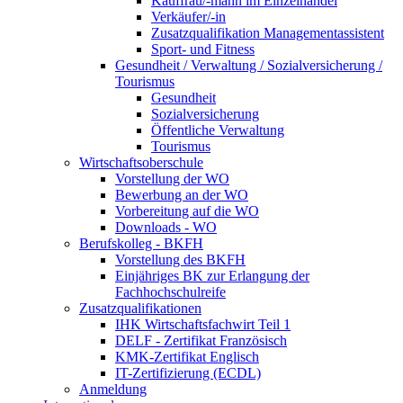
Kauffrau/-mann im Einzelhandel
Verkäufer/-in
Zusatzqualifikation Managementassistent
Sport- und Fitness
Gesundheit / Verwaltung / Sozialversicherung /
Tourismus
Gesundheit
Sozialversicherung
Öffentliche Verwaltung
Tourismus
Wirtschaftsoberschule
Vorstellung der WO
Bewerbung an der WO
Vorbereitung auf die WO
Downloads - WO
Berufskolleg - BKFH
Vorstellung des BKFH
Einjähriges BK zur Erlangung der
Fachhochschulreife
Zusatzqualifikationen
IHK Wirtschaftsfachwirt Teil 1
DELF - Zertifikat Französisch
KMK-Zertifikat Englisch
IT-Zertifizierung (ECDL)
Anmeldung