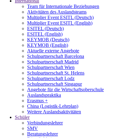
International
Team für Internationale Beziehungen
Aktivitäten des Auslandsteams
Multiplier Event ESITL (Deutsch)
Multiplier Event ESITL (English)
ESITEL (Deutsch)
ESITEL (English)
KEYMOB (Deutsch)
KEYMOB (English)
Aktuelle externe Angebote
Schulpartnerschaft Barcelona
Schulpartnerschaft Madrid
Schulpartnerschaft Wien
Schulpartnerschaft St. Helens
Schulpartnerschaft Lodz
Schulpartnerschaft Singapur
Angebote für die Wirtschaftsoberschule
Auslandspraktika
Erasmus +
China (Logistik-Lehrplan)
Weitere Auslandsaktivitäten
Schüler
Verbindungslehrer
SMV
Beratungslehrer