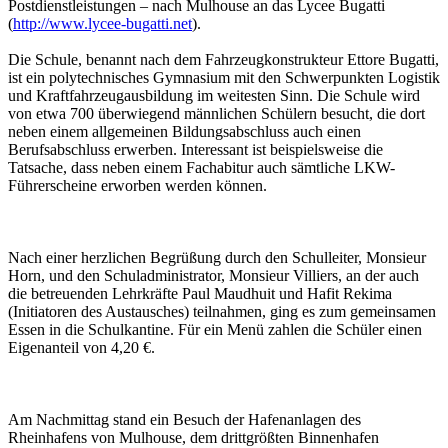
Postdienstleistungen – nach Mulhouse an das Lycee Bugatti
(
http://www.lycee-bugatti.net
).
Die Schule, benannt nach dem Fahrzeugkonstrukteur Ettore Bugatti,
ist ein polytechnisches Gymnasium mit den Schwerpunkten Logistik
und Kraftfahrzeugausbildung im weitesten Sinn. Die Schule wird
von etwa 700 überwiegend männlichen Schülern besucht, die dort
neben einem allgemeinen Bildungsabschluss auch einen
Berufsabschluss erwerben. Interessant ist beispielsweise die
Tatsache, dass neben einem Fachabitur auch sämtliche LKW-
Führerscheine erworben werden können.
Nach einer herzlichen Begrüßung durch den Schulleiter, Monsieur
Horn, und den Schuladministrator, Monsieur Villiers, an der auch
die betreuenden Lehrkräfte Paul Maudhuit und Hafit Rekima
(Initiatoren des Austausches) teilnahmen, ging es zum gemeinsamen
Essen in die Schulkantine. Für ein Menü zahlen die Schüler einen
Eigenanteil von 4,20 €.
Am Nachmittag stand ein Besuch der Hafenanlagen des
Rheinhafens von Mulhouse, dem drittgrößten Binnenhafen