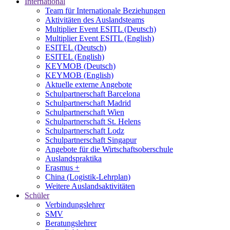
International
Team für Internationale Beziehungen
Aktivitäten des Auslandsteams
Multiplier Event ESITL (Deutsch)
Multiplier Event ESITL (English)
ESITEL (Deutsch)
ESITEL (English)
KEYMOB (Deutsch)
KEYMOB (English)
Aktuelle externe Angebote
Schulpartnerschaft Barcelona
Schulpartnerschaft Madrid
Schulpartnerschaft Wien
Schulpartnerschaft St. Helens
Schulpartnerschaft Lodz
Schulpartnerschaft Singapur
Angebote für die Wirtschaftsoberschule
Auslandspraktika
Erasmus +
China (Logistik-Lehrplan)
Weitere Auslandsaktivitäten
Schüler
Verbindungslehrer
SMV
Beratungslehrer