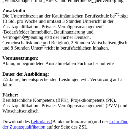
„Finanzanlagen“ und „Alters- und Hinterbliebenenversorgung“.
Zusatzinfo:
Die Unterrichtszeit an der Kaufmännischen Berufsschule beträgt
13 Std. pro Woche und umfasst 3 Stunden Unterricht in der
Zusatzqualifikation „Privates Vermögensmanagement“
(Bedarfsfelder Immobilien, Baufinanzierung und
Vermögensplanung statt der Fächer Deutsch,
Gemeinschaftskunde und Religion), 2 Stunden Wirtschaftsenglisch
und 8 Stunden Unterricht in berufsfachlichen Inhalten.
Voraussetzungen:
Abitur, in begründeten Ausnahmefällen Fachhochschulreife
Dauer der Ausbildung:
2,5 Jahre, bei entsprechenden Leistungen evtl. Verkürzung auf 2
Jahre
Fächer:
Berufsfachliche Kompetenz (BFK), Projektkompetenz (PK),
Zusatzqualifikation "Privates Vermögensmanagement" (PVM) und
Wirtschaftsenglisch
Download des
Lehrplans
(Bankkauffrau/-mann)
und der
Lehrpläne
der Zusatzqualifikation
auf der Seite des ZSL.