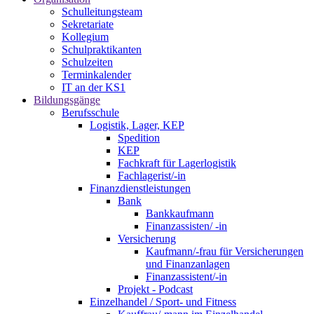
Schulleitungsteam
Sekretariate
Kollegium
Schulpraktikanten
Schulzeiten
Terminkalender
IT an der KS1
Bildungsgänge
Berufsschule
Logistik, Lager, KEP
Spedition
KEP
Fachkraft für Lagerlogistik
Fachlagerist/-in
Finanzdienstleistungen
Bank
Bankkaufmann
Finanzassisten/ -in
Versicherung
Kaufmann/-frau für Versicherungen
und Finanzanlagen
Finanzassistent/-in
Projekt - Podcast
Einzelhandel / Sport- und Fitness