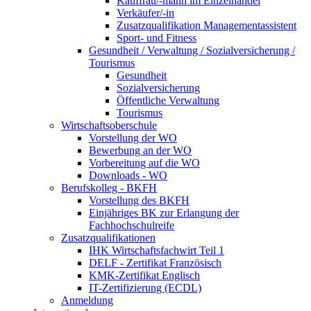
Kauffrau/-mann im Einzelhandel
Verkäufer/-in
Zusatzqualifikation Managementassistent
Sport- und Fitness
Gesundheit / Verwaltung / Sozialversicherung /
Tourismus
Gesundheit
Sozialversicherung
Öffentliche Verwaltung
Tourismus
Wirtschaftsoberschule
Vorstellung der WO
Bewerbung an der WO
Vorbereitung auf die WO
Downloads - WO
Berufskolleg - BKFH
Vorstellung des BKFH
Einjähriges BK zur Erlangung der
Fachhochschulreife
Zusatzqualifikationen
IHK Wirtschaftsfachwirt Teil 1
DELF - Zertifikat Französisch
KMK-Zertifikat Englisch
IT-Zertifizierung (ECDL)
Anmeldung