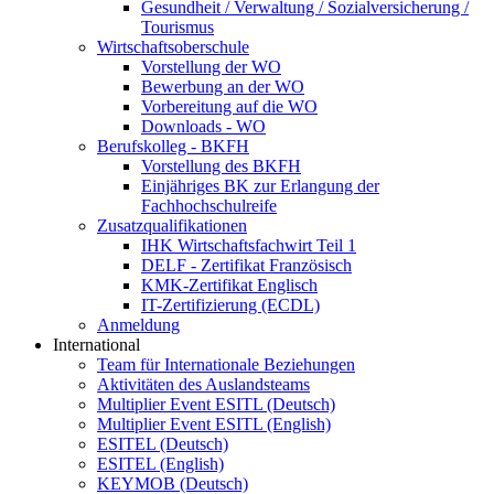
Gesundheit / Verwaltung / Sozialversicherung /
Tourismus
Wirtschaftsoberschule
Vorstellung der WO
Bewerbung an der WO
Vorbereitung auf die WO
Downloads - WO
Berufskolleg - BKFH
Vorstellung des BKFH
Einjähriges BK zur Erlangung der
Fachhochschulreife
Zusatzqualifikationen
IHK Wirtschaftsfachwirt Teil 1
DELF - Zertifikat Französisch
KMK-Zertifikat Englisch
IT-Zertifizierung (ECDL)
Anmeldung
International
Team für Internationale Beziehungen
Aktivitäten des Auslandsteams
Multiplier Event ESITL (Deutsch)
Multiplier Event ESITL (English)
ESITEL (Deutsch)
ESITEL (English)
KEYMOB (Deutsch)