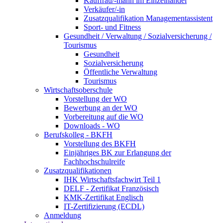
Kauffrau/-mann im Einzelhandel
Verkäufer/-in
Zusatzqualifikation Managementassistent
Sport- und Fitness
Gesundheit / Verwaltung / Sozialversicherung /
Tourismus
Gesundheit
Sozialversicherung
Öffentliche Verwaltung
Tourismus
Wirtschaftsoberschule
Vorstellung der WO
Bewerbung an der WO
Vorbereitung auf die WO
Downloads - WO
Berufskolleg - BKFH
Vorstellung des BKFH
Einjähriges BK zur Erlangung der
Fachhochschulreife
Zusatzqualifikationen
IHK Wirtschaftsfachwirt Teil 1
DELF - Zertifikat Französisch
KMK-Zertifikat Englisch
IT-Zertifizierung (ECDL)
Anmeldung