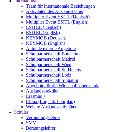
International
Team für Internationale Beziehungen
Aktivitäten des Auslandsteams
Multiplier Event ESITL (Deutsch)
Multiplier Event ESITL (English)
ESITEL (Deutsch)
ESITEL (English)
KEYMOB (Deutsch)
KEYMOB (English)
Aktuelle externe Angebote
Schulpartnerschaft Barcelona
Schulpartnerschaft Madrid
Schulpartnerschaft Wien
Schulpartnerschaft St. Helens
Schulpartnerschaft Lodz
Schulpartnerschaft Singapur
Angebote für die Wirtschaftsoberschule
Auslandspraktika
Erasmus +
China (Logistik-Lehrplan)
Weitere Auslandsaktivitäten
Schüler
Verbindungslehrer
SMV
Beratungslehrer