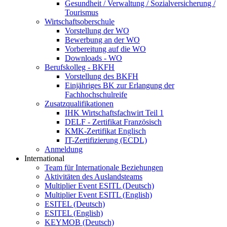
Gesundheit / Verwaltung / Sozialversicherung /
Tourismus
Wirtschaftsoberschule
Vorstellung der WO
Bewerbung an der WO
Vorbereitung auf die WO
Downloads - WO
Berufskolleg - BKFH
Vorstellung des BKFH
Einjähriges BK zur Erlangung der
Fachhochschulreife
Zusatzqualifikationen
IHK Wirtschaftsfachwirt Teil 1
DELF - Zertifikat Französisch
KMK-Zertifikat Englisch
IT-Zertifizierung (ECDL)
Anmeldung
International
Team für Internationale Beziehungen
Aktivitäten des Auslandsteams
Multiplier Event ESITL (Deutsch)
Multiplier Event ESITL (English)
ESITEL (Deutsch)
ESITEL (English)
KEYMOB (Deutsch)