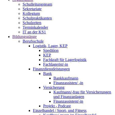
Schulleitungsteam
Sekretariate
Kollegium
Schulpraktikanten
Schulzeiten
Terminkalender
IT an der KS1
Bildungsgänge
Berufsschule
Logistik, Lager, KEP
Spedition
KEP
Fachkraft für Lagerlogistik
Fachlagerist/-in
Finanzdienstleistungen
Bank
Bankkaufmann
Finanzassisten/ -in
Versicherung
Kaufmann/-frau für Versicherungen
und Finanzanlagen
Finanzassistent/-in
Projekt - Podcast
Einzelhandel / Sport- und Fitness