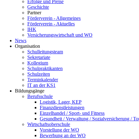
Erfolge und Preise
Geschichte
Partner
Förderverein - Allgemeines
Förderverein - Aktuelles
IHK
Versicherungswirtschaft und WO
News
Organisation
Schulleitungsteam
Sekretariate
Kollegium
Schulpraktikanten
Schulzeiten
Terminkalender
IT an der KS1
Bildungsgänge
Berufsschule
Logistik, Lager, KEP
Finanzdienstleistungen
Einzelhandel / Sport- und Fitness
Gesundheit / Verwaltung / Sozialversicherung / T
Wirtschaftsoberschule
Vorstellung der WO
Bewerbung an der WO