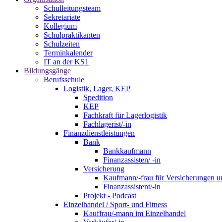
Schulleitungsteam
Sekretariate
Kollegium
Schulpraktikanten
Schulzeiten
Terminkalender
IT an der KS1
Bildungsgänge
Berufsschule
Logistik, Lager, KEP
Spedition
KEP
Fachkraft für Lagerlogistik
Fachlagerist/-in
Finanzdienstleistungen
Bank
Bankkaufmann
Finanzassisten/ -in
Versicherung
Kaufmann/-frau für Versicherungen u
Finanzassistent/-in
Projekt - Podcast
Einzelhandel / Sport- und Fitness
Kauffrau/-mann im Einzelhandel