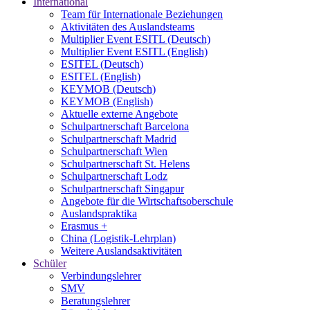
International
Team für Internationale Beziehungen
Aktivitäten des Auslandsteams
Multiplier Event ESITL (Deutsch)
Multiplier Event ESITL (English)
ESITEL (Deutsch)
ESITEL (English)
KEYMOB (Deutsch)
KEYMOB (English)
Aktuelle externe Angebote
Schulpartnerschaft Barcelona
Schulpartnerschaft Madrid
Schulpartnerschaft Wien
Schulpartnerschaft St. Helens
Schulpartnerschaft Lodz
Schulpartnerschaft Singapur
Angebote für die Wirtschaftsoberschule
Auslandspraktika
Erasmus +
China (Logistik-Lehrplan)
Weitere Auslandsaktivitäten
Schüler
Verbindungslehrer
SMV
Beratungslehrer