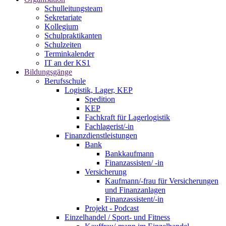
Schulleitungsteam
Sekretariate
Kollegium
Schulpraktikanten
Schulzeiten
Terminkalender
IT an der KS1
Bildungsgänge
Berufsschule
Logistik, Lager, KEP
Spedition
KEP
Fachkraft für Lagerlogistik
Fachlagerist/-in
Finanzdienstleistungen
Bank
Bankkaufmann
Finanzassisten/ -in
Versicherung
Kaufmann/-frau für Versicherungen
und Finanzanlagen
Finanzassistent/-in
Projekt - Podcast
Einzelhandel / Sport- und Fitness