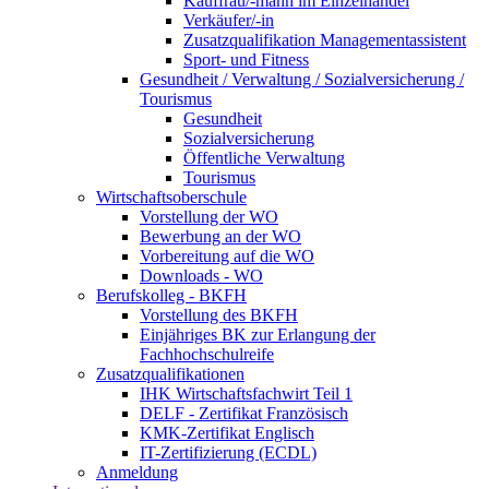
Kauffrau/-mann im Einzelhandel
Verkäufer/-in
Zusatzqualifikation Managementassistent
Sport- und Fitness
Gesundheit / Verwaltung / Sozialversicherung /
Tourismus
Gesundheit
Sozialversicherung
Öffentliche Verwaltung
Tourismus
Wirtschaftsoberschule
Vorstellung der WO
Bewerbung an der WO
Vorbereitung auf die WO
Downloads - WO
Berufskolleg - BKFH
Vorstellung des BKFH
Einjähriges BK zur Erlangung der
Fachhochschulreife
Zusatzqualifikationen
IHK Wirtschaftsfachwirt Teil 1
DELF - Zertifikat Französisch
KMK-Zertifikat Englisch
IT-Zertifizierung (ECDL)
Anmeldung