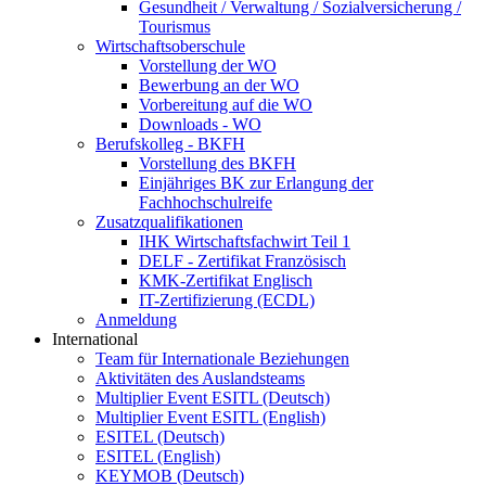
Gesundheit / Verwaltung / Sozialversicherung /
Tourismus
Wirtschaftsoberschule
Vorstellung der WO
Bewerbung an der WO
Vorbereitung auf die WO
Downloads - WO
Berufskolleg - BKFH
Vorstellung des BKFH
Einjähriges BK zur Erlangung der
Fachhochschulreife
Zusatzqualifikationen
IHK Wirtschaftsfachwirt Teil 1
DELF - Zertifikat Französisch
KMK-Zertifikat Englisch
IT-Zertifizierung (ECDL)
Anmeldung
International
Team für Internationale Beziehungen
Aktivitäten des Auslandsteams
Multiplier Event ESITL (Deutsch)
Multiplier Event ESITL (English)
ESITEL (Deutsch)
ESITEL (English)
KEYMOB (Deutsch)