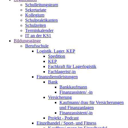
Schulleitungsteam
Sekretariate
Kollegium
Schulpraktikanten
Schulzeiten
Terminkalender
IT an der KS1
Bildungsgänge
Berufsschule
Logistik, Lager, KEP
Spedition
KEP
Fachkraft für Lagerlogistik
Fachlagerist/-in
Finanzdienstleistungen
Bank
Bankkaufmann
Finanzassisten/ -in
Versicherung
Kaufmann/-frau für Versicherungen
und Finanzanlagen
Finanzassistent/-in
Projekt - Podcast
Einzelhandel / Sport- und Fitness