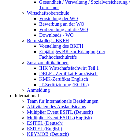
Gesundheit / Verwaltung / Sozialversicherung /
Tourismus
Wirtschaftsoberschule
Vorstellung der WO
Bewerbung an der WO
Vorbereitung auf die WO
Downloads - WO
Berufskolleg - BKFH
Vorstellung des BKFH
Einjähriges BK zur Erlangung der
Fachhochschulreife
Zusatzqualifikationen
IHK Wirtschaftsfachwirt Teil 1
DELF - Zertifikat Französisch
KMK-Zertifikat Englisch
IT-Zertifizierung (ECDL)
Anmeldung
International
Team für Internationale Beziehungen
Aktivitäten des Auslandsteams
Multiplier Event ESITL (Deutsch)
Multiplier Event ESITL (English)
ESITEL (Deutsch)
ESITEL (English)
KEYMOB (Deutsch)