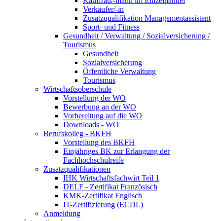
Kauffrau/-mann im Einzelhandel
Verkäufer/-in
Zusatzqualifikation Managementassistent
Sport- und Fitness
Gesundheit / Verwaltung / Sozialversicherung /
Tourismus
Gesundheit
Sozialversicherung
Öffentliche Verwaltung
Tourismus
Wirtschaftsoberschule
Vorstellung der WO
Bewerbung an der WO
Vorbereitung auf die WO
Downloads - WO
Berufskolleg - BKFH
Vorstellung des BKFH
Einjähriges BK zur Erlangung der
Fachhochschulreife
Zusatzqualifikationen
IHK Wirtschaftsfachwirt Teil 1
DELF - Zertifikat Französisch
KMK-Zertifikat Englisch
IT-Zertifizierung (ECDL)
Anmeldung