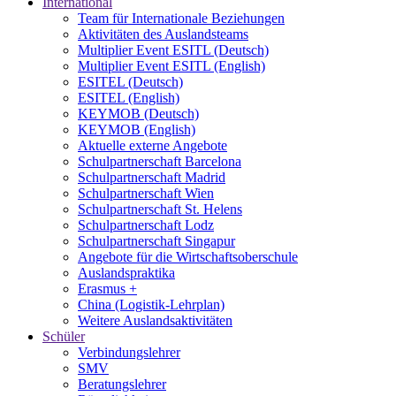
International
Team für Internationale Beziehungen
Aktivitäten des Auslandsteams
Multiplier Event ESITL (Deutsch)
Multiplier Event ESITL (English)
ESITEL (Deutsch)
ESITEL (English)
KEYMOB (Deutsch)
KEYMOB (English)
Aktuelle externe Angebote
Schulpartnerschaft Barcelona
Schulpartnerschaft Madrid
Schulpartnerschaft Wien
Schulpartnerschaft St. Helens
Schulpartnerschaft Lodz
Schulpartnerschaft Singapur
Angebote für die Wirtschaftsoberschule
Auslandspraktika
Erasmus +
China (Logistik-Lehrplan)
Weitere Auslandsaktivitäten
Schüler
Verbindungslehrer
SMV
Beratungslehrer