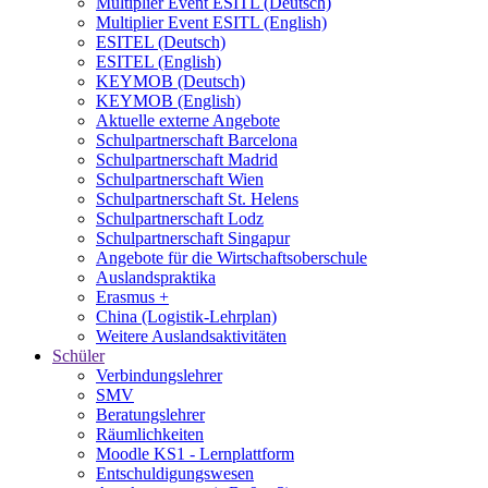
Multiplier Event ESITL (Deutsch)
Multiplier Event ESITL (English)
ESITEL (Deutsch)
ESITEL (English)
KEYMOB (Deutsch)
KEYMOB (English)
Aktuelle externe Angebote
Schulpartnerschaft Barcelona
Schulpartnerschaft Madrid
Schulpartnerschaft Wien
Schulpartnerschaft St. Helens
Schulpartnerschaft Lodz
Schulpartnerschaft Singapur
Angebote für die Wirtschaftsoberschule
Auslandspraktika
Erasmus +
China (Logistik-Lehrplan)
Weitere Auslandsaktivitäten
Schüler
Verbindungslehrer
SMV
Beratungslehrer
Räumlichkeiten
Moodle KS1 - Lernplattform
Entschuldigungswesen