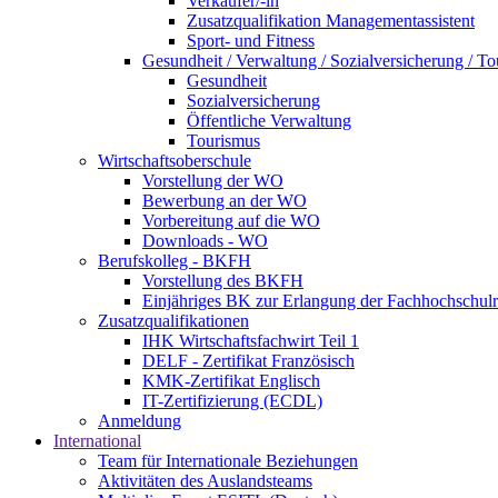
Verkäufer/-in
Zusatzqualifikation Managementassistent
Sport- und Fitness
Gesundheit / Verwaltung / Sozialversicherung / T
Gesundheit
Sozialversicherung
Öffentliche Verwaltung
Tourismus
Wirtschaftsoberschule
Vorstellung der WO
Bewerbung an der WO
Vorbereitung auf die WO
Downloads - WO
Berufskolleg - BKFH
Vorstellung des BKFH
Einjähriges BK zur Erlangung der Fachhochschulr
Zusatzqualifikationen
IHK Wirtschaftsfachwirt Teil 1
DELF - Zertifikat Französisch
KMK-Zertifikat Englisch
IT-Zertifizierung (ECDL)
Anmeldung
International
Team für Internationale Beziehungen
Aktivitäten des Auslandsteams