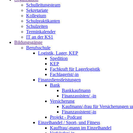
Schulleitungsteam
Sekretariate
Kollegium
Schulpraktikanten
Schulzeiten
Terminkalender
IT an der KS1
Bildungsgänge
Berufsschule
Logistik, Lager, KEP
Spedition
KEP
Fachkraft für Lagerlogistik
Fachlagerist/-in
Finanzdienstleistungen
Bank
Bankkaufmann
Finanzassisten/ -in
Versicherung
Kaufmann/-frau für Versicherungen u
Finanzassistent/-in
Projekt - Podcast
Einzelhandel / Sport- und Fitness
Kauffrau/-mann im Einzelhandel