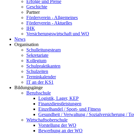
Erfolge und Preise
Geschichte
Partner
Förderverein - Allgemeines
Förderverein - Aktuelles
IHK
Versicherungswirtschaft und WO
News
Organisation
Schulleitungsteam
Sekretariate
Kollegium
Schulpraktikanten
Schulzeiten
Terminkalender
IT an der KS1
Bildungsgänge
Berufsschule
Logistik, Lager, KEP
Finanzdienstleistungen
Einzelhandel / Sport- und Fitness
Gesundheit / Verwaltung / Sozialversicherung / T
Wirtschaftsoberschule
Vorstellung der WO
Bewerbung an der WO