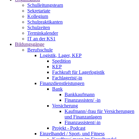
Schulleitungsteam
Sekretariate
Kollegium
Schulpraktikanten
Schulzeiten
Terminkalender
IT an der KS1
Bildungsgänge
Berufsschule
Logistik, Lager, KEP
Spedition
KEP
Fachkraft für Lagerlogistik
Fachlagerist/-in
Finanzdienstleistungen
Bank
Bankkaufmann
Finanzassisten/ -in
Versicherung
Kaufmann/-frau für Versicherungen
und Finanzanlagen
Finanzassistent/-in
Projekt - Podcast
Einzelhandel / Sport- und Fitness