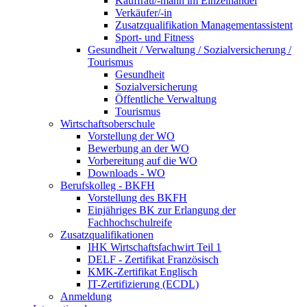
Kauffrau/-mann im Einzelhandel
Verkäufer/-in
Zusatzqualifikation Managementassistent
Sport- und Fitness
Gesundheit / Verwaltung / Sozialversicherung /
Tourismus
Gesundheit
Sozialversicherung
Öffentliche Verwaltung
Tourismus
Wirtschaftsoberschule
Vorstellung der WO
Bewerbung an der WO
Vorbereitung auf die WO
Downloads - WO
Berufskolleg - BKFH
Vorstellung des BKFH
Einjähriges BK zur Erlangung der
Fachhochschulreife
Zusatzqualifikationen
IHK Wirtschaftsfachwirt Teil 1
DELF - Zertifikat Französisch
KMK-Zertifikat Englisch
IT-Zertifizierung (ECDL)
Anmeldung