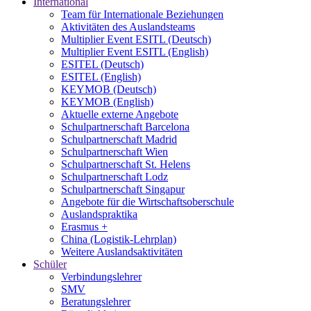
International
Team für Internationale Beziehungen
Aktivitäten des Auslandsteams
Multiplier Event ESITL (Deutsch)
Multiplier Event ESITL (English)
ESITEL (Deutsch)
ESITEL (English)
KEYMOB (Deutsch)
KEYMOB (English)
Aktuelle externe Angebote
Schulpartnerschaft Barcelona
Schulpartnerschaft Madrid
Schulpartnerschaft Wien
Schulpartnerschaft St. Helens
Schulpartnerschaft Lodz
Schulpartnerschaft Singapur
Angebote für die Wirtschaftsoberschule
Auslandspraktika
Erasmus +
China (Logistik-Lehrplan)
Weitere Auslandsaktivitäten
Schüler
Verbindungslehrer
SMV
Beratungslehrer