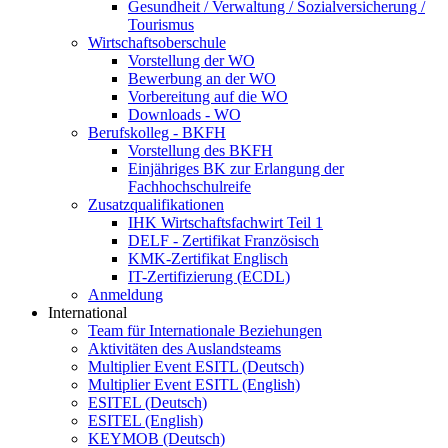
Gesundheit / Verwaltung / Sozialversicherung /
Tourismus
Wirtschaftsoberschule
Vorstellung der WO
Bewerbung an der WO
Vorbereitung auf die WO
Downloads - WO
Berufskolleg - BKFH
Vorstellung des BKFH
Einjähriges BK zur Erlangung der
Fachhochschulreife
Zusatzqualifikationen
IHK Wirtschaftsfachwirt Teil 1
DELF - Zertifikat Französisch
KMK-Zertifikat Englisch
IT-Zertifizierung (ECDL)
Anmeldung
International
Team für Internationale Beziehungen
Aktivitäten des Auslandsteams
Multiplier Event ESITL (Deutsch)
Multiplier Event ESITL (English)
ESITEL (Deutsch)
ESITEL (English)
KEYMOB (Deutsch)