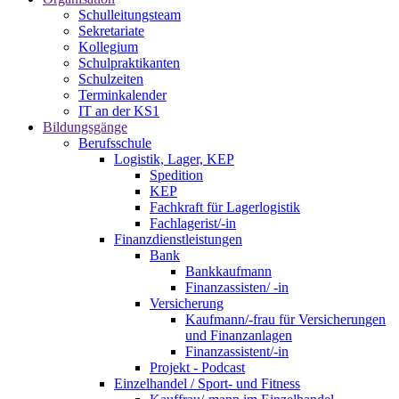
Schulleitungsteam
Sekretariate
Kollegium
Schulpraktikanten
Schulzeiten
Terminkalender
IT an der KS1
Bildungsgänge
Berufsschule
Logistik, Lager, KEP
Spedition
KEP
Fachkraft für Lagerlogistik
Fachlagerist/-in
Finanzdienstleistungen
Bank
Bankkaufmann
Finanzassisten/ -in
Versicherung
Kaufmann/-frau für Versicherungen
und Finanzanlagen
Finanzassistent/-in
Projekt - Podcast
Einzelhandel / Sport- und Fitness