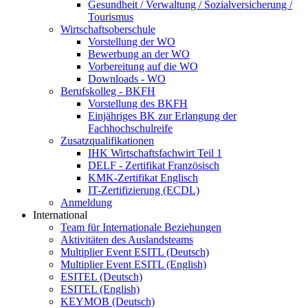
Gesundheit / Verwaltung / Sozialversicherung /
Tourismus
Wirtschaftsoberschule
Vorstellung der WO
Bewerbung an der WO
Vorbereitung auf die WO
Downloads - WO
Berufskolleg - BKFH
Vorstellung des BKFH
Einjähriges BK zur Erlangung der
Fachhochschulreife
Zusatzqualifikationen
IHK Wirtschaftsfachwirt Teil 1
DELF - Zertifikat Französisch
KMK-Zertifikat Englisch
IT-Zertifizierung (ECDL)
Anmeldung
International
Team für Internationale Beziehungen
Aktivitäten des Auslandsteams
Multiplier Event ESITL (Deutsch)
Multiplier Event ESITL (English)
ESITEL (Deutsch)
ESITEL (English)
KEYMOB (Deutsch)