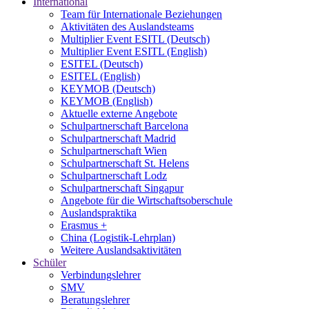
International
Team für Internationale Beziehungen
Aktivitäten des Auslandsteams
Multiplier Event ESITL (Deutsch)
Multiplier Event ESITL (English)
ESITEL (Deutsch)
ESITEL (English)
KEYMOB (Deutsch)
KEYMOB (English)
Aktuelle externe Angebote
Schulpartnerschaft Barcelona
Schulpartnerschaft Madrid
Schulpartnerschaft Wien
Schulpartnerschaft St. Helens
Schulpartnerschaft Lodz
Schulpartnerschaft Singapur
Angebote für die Wirtschaftsoberschule
Auslandspraktika
Erasmus +
China (Logistik-Lehrplan)
Weitere Auslandsaktivitäten
Schüler
Verbindungslehrer
SMV
Beratungslehrer