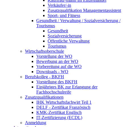
Kauffrau/-mann im Einzelhandel
Verkäufer/-in
Zusatzqualifikation Managementassistent
Sport- und Fitness
Gesundheit / Verwaltung / Sozialversicherung /
Tourismus
Gesundheit
Sozialversicherung
Öffentliche Verwaltung
Tourismus
Wirtschaftsoberschule
Vorstellung der WO
Bewerbung an der WO
Vorbereitung auf die WO
Downloads - WO
Berufskolleg - BKFH
Vorstellung des BKFH
Einjähriges BK zur Erlangung der
Fachhochschulreife
Zusatzqualifikationen
IHK Wirtschaftsfachwirt Teil 1
DELF - Zertifikat Französisch
KMK-Zertifikat Englisch
IT-Zertifizierung (ECDL)
Anmeldung