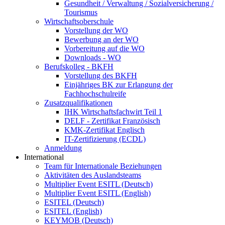
Gesundheit / Verwaltung / Sozialversicherung /
Tourismus
Wirtschaftsoberschule
Vorstellung der WO
Bewerbung an der WO
Vorbereitung auf die WO
Downloads - WO
Berufskolleg - BKFH
Vorstellung des BKFH
Einjähriges BK zur Erlangung der
Fachhochschulreife
Zusatzqualifikationen
IHK Wirtschaftsfachwirt Teil 1
DELF - Zertifikat Französisch
KMK-Zertifikat Englisch
IT-Zertifizierung (ECDL)
Anmeldung
International
Team für Internationale Beziehungen
Aktivitäten des Auslandsteams
Multiplier Event ESITL (Deutsch)
Multiplier Event ESITL (English)
ESITEL (Deutsch)
ESITEL (English)
KEYMOB (Deutsch)