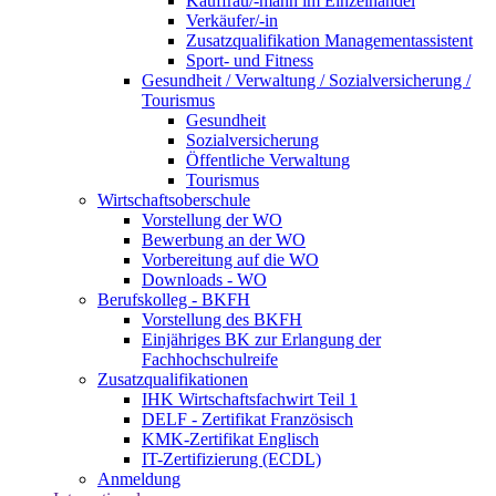
Kauffrau/-mann im Einzelhandel
Verkäufer/-in
Zusatzqualifikation Managementassistent
Sport- und Fitness
Gesundheit / Verwaltung / Sozialversicherung /
Tourismus
Gesundheit
Sozialversicherung
Öffentliche Verwaltung
Tourismus
Wirtschaftsoberschule
Vorstellung der WO
Bewerbung an der WO
Vorbereitung auf die WO
Downloads - WO
Berufskolleg - BKFH
Vorstellung des BKFH
Einjähriges BK zur Erlangung der
Fachhochschulreife
Zusatzqualifikationen
IHK Wirtschaftsfachwirt Teil 1
DELF - Zertifikat Französisch
KMK-Zertifikat Englisch
IT-Zertifizierung (ECDL)
Anmeldung