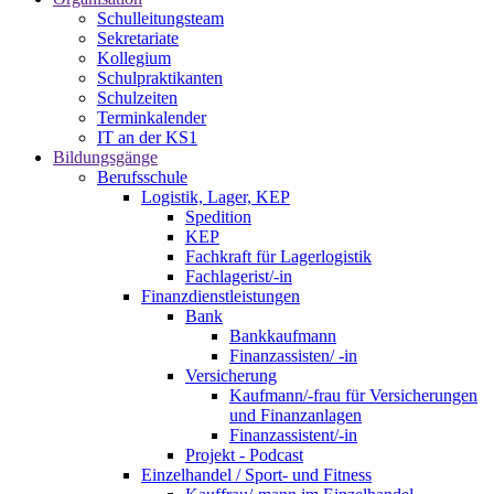
Schulleitungsteam
Sekretariate
Kollegium
Schulpraktikanten
Schulzeiten
Terminkalender
IT an der KS1
Bildungsgänge
Berufsschule
Logistik, Lager, KEP
Spedition
KEP
Fachkraft für Lagerlogistik
Fachlagerist/-in
Finanzdienstleistungen
Bank
Bankkaufmann
Finanzassisten/ -in
Versicherung
Kaufmann/-frau für Versicherungen
und Finanzanlagen
Finanzassistent/-in
Projekt - Podcast
Einzelhandel / Sport- und Fitness