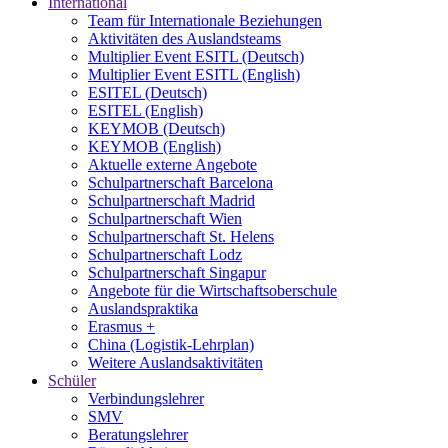
International
Team für Internationale Beziehungen
Aktivitäten des Auslandsteams
Multiplier Event ESITL (Deutsch)
Multiplier Event ESITL (English)
ESITEL (Deutsch)
ESITEL (English)
KEYMOB (Deutsch)
KEYMOB (English)
Aktuelle externe Angebote
Schulpartnerschaft Barcelona
Schulpartnerschaft Madrid
Schulpartnerschaft Wien
Schulpartnerschaft St. Helens
Schulpartnerschaft Lodz
Schulpartnerschaft Singapur
Angebote für die Wirtschaftsoberschule
Auslandspraktika
Erasmus +
China (Logistik-Lehrplan)
Weitere Auslandsaktivitäten
Schüler
Verbindungslehrer
SMV
Beratungslehrer