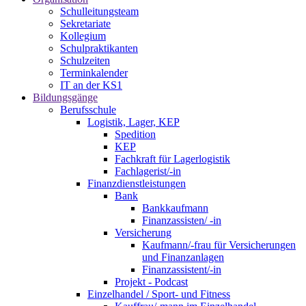
Schulleitungsteam
Sekretariate
Kollegium
Schulpraktikanten
Schulzeiten
Terminkalender
IT an der KS1
Bildungsgänge
Berufsschule
Logistik, Lager, KEP
Spedition
KEP
Fachkraft für Lagerlogistik
Fachlagerist/-in
Finanzdienstleistungen
Bank
Bankkaufmann
Finanzassisten/ -in
Versicherung
Kaufmann/-frau für Versicherungen
und Finanzanlagen
Finanzassistent/-in
Projekt - Podcast
Einzelhandel / Sport- und Fitness