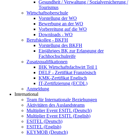
Gesundheit / Verwaltung / Sozialversicherung /
Tourismus
Wirtschaftsoberschule
Vorstellung der WO
Bewerbung an der WO
Vorbereitung auf die WO
Downloads - WO
Berufskolleg - BKFH
Vorstellung des BKFH
Einjähriges BK zur Erlangung der
Fachhochschulreife
Zusatzqualifikationen
IHK Wirtschaftsfachwirt Teil 1
DELF - Zertifikat Französisch
KMK-Zertifikat Englisch
IT-Zertifizierung (ECDL)
Anmeldung
International
Team für Internationale Beziehungen
Aktivitäten des Auslandsteams
Multiplier Event ESITL (Deutsch)
Multiplier Event ESITL (English)
ESITEL (Deutsch)
ESITEL (English)
KEYMOB (Deutsch)