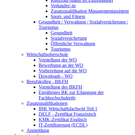
Kauffrau/-mann im Einzelhandel
Verkäufer/-in
Zusatzqualifikation Managementassistent
Sport- und Fitness
Gesundheit / Verwaltung / Sozialversicherung /
Tourismus
Gesundheit
Sozialversicherung
Öffentliche Verwaltung
Tourismus
Wirtschaftsoberschule
Vorstellung der WO
Bewerbung an der WO
Vorbereitung auf die WO
Downloads - WO
Berufskolleg - BKFH
Vorstellung des BKFH
Einjähriges BK zur Erlangung der
Fachhochschulreife
Zusatzqualifikationen
IHK Wirtschaftsfachwirt Teil 1
DELF - Zertifikat Französisch
KMK-Zertifikat Englisch
IT-Zertifizierung (ECDL)
Anmeldung