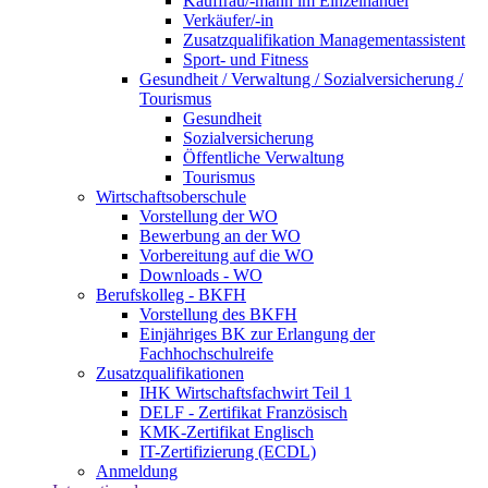
Kauffrau/-mann im Einzelhandel
Verkäufer/-in
Zusatzqualifikation Managementassistent
Sport- und Fitness
Gesundheit / Verwaltung / Sozialversicherung /
Tourismus
Gesundheit
Sozialversicherung
Öffentliche Verwaltung
Tourismus
Wirtschaftsoberschule
Vorstellung der WO
Bewerbung an der WO
Vorbereitung auf die WO
Downloads - WO
Berufskolleg - BKFH
Vorstellung des BKFH
Einjähriges BK zur Erlangung der
Fachhochschulreife
Zusatzqualifikationen
IHK Wirtschaftsfachwirt Teil 1
DELF - Zertifikat Französisch
KMK-Zertifikat Englisch
IT-Zertifizierung (ECDL)
Anmeldung