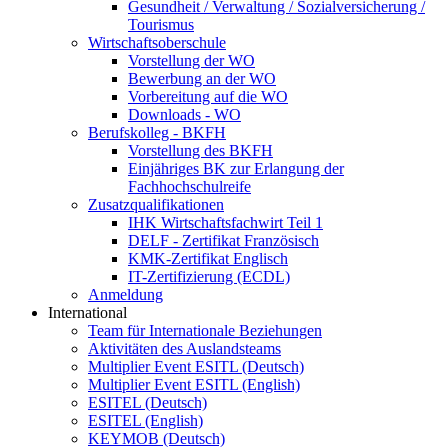
Gesundheit / Verwaltung / Sozialversicherung /
Tourismus
Wirtschaftsoberschule
Vorstellung der WO
Bewerbung an der WO
Vorbereitung auf die WO
Downloads - WO
Berufskolleg - BKFH
Vorstellung des BKFH
Einjähriges BK zur Erlangung der
Fachhochschulreife
Zusatzqualifikationen
IHK Wirtschaftsfachwirt Teil 1
DELF - Zertifikat Französisch
KMK-Zertifikat Englisch
IT-Zertifizierung (ECDL)
Anmeldung
International
Team für Internationale Beziehungen
Aktivitäten des Auslandsteams
Multiplier Event ESITL (Deutsch)
Multiplier Event ESITL (English)
ESITEL (Deutsch)
ESITEL (English)
KEYMOB (Deutsch)