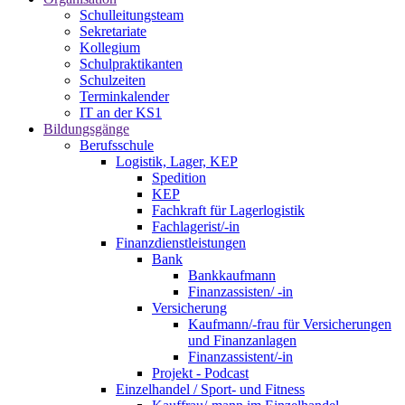
Schulleitungsteam
Sekretariate
Kollegium
Schulpraktikanten
Schulzeiten
Terminkalender
IT an der KS1
Bildungsgänge
Berufsschule
Logistik, Lager, KEP
Spedition
KEP
Fachkraft für Lagerlogistik
Fachlagerist/-in
Finanzdienstleistungen
Bank
Bankkaufmann
Finanzassisten/ -in
Versicherung
Kaufmann/-frau für Versicherungen
und Finanzanlagen
Finanzassistent/-in
Projekt - Podcast
Einzelhandel / Sport- und Fitness