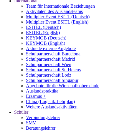
International
Team für Internationale Beziehungen
Aktivitäten des Auslandsteams
Multiplier Event ESITL (Deutsch)
Multiplier Event ESITL (English)
ESITEL (Deutsch)
ESITEL (English)
KEYMOB (Deutsch)
KEYMOB (English)
Aktuelle externe Angebote
Schulpartnerschaft Barcelona
Schulpartnerschaft Madrid
Schulpartnerschaft Wien
Schulpartnerschaft St. Helens
Schulpartnerschaft Lodz
Schulpartnerschaft Singapur
Angebote für die Wirtschaftsoberschule
Auslandspraktika
Erasmus +
China (Logistik-Lehrplan)
Weitere Auslandsaktivitäten
Schüler
Verbindungslehrer
SMV
Beratungslehrer