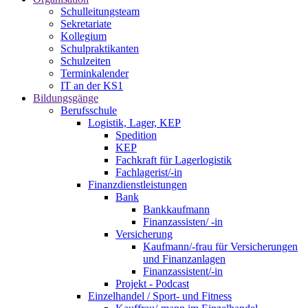
Schulleitungsteam
Sekretariate
Kollegium
Schulpraktikanten
Schulzeiten
Terminkalender
IT an der KS1
Bildungsgänge
Berufsschule
Logistik, Lager, KEP
Spedition
KEP
Fachkraft für Lagerlogistik
Fachlagerist/-in
Finanzdienstleistungen
Bank
Bankkaufmann
Finanzassisten/ -in
Versicherung
Kaufmann/-frau für Versicherungen
und Finanzanlagen
Finanzassistent/-in
Projekt - Podcast
Einzelhandel / Sport- und Fitness