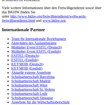
Viele weitere Informationen über den Freiwilligendienst sowie über
das BKHW finden Sie
unter
http://www.bkhw.org/freiwilligendienst/weltwaerts-
freiwilligendienst.html
und
www.bkhw.org
.
Internationale Partner
Team für Internationale Beziehungen
Aktivitäten des Auslandsteams
Multiplier Event ESITL (Deutsch)
Multiplier Event ESITL (English)
ESITEL (Deutsch)
ESITEL (English)
KEYMOB (Deutsch)
KEYMOB (English)
Aktuelle externe Angebote
Schulpartnerschaft Barcelona
Schulpartnerschaft Madrid
Schulpartnerschaft Wien
Schulpartnerschaft St. Helens
Schulpartnerschaft Lodz
Schulpartnerschaft Singapur
Angebote für die Wirtschaftsoberschule