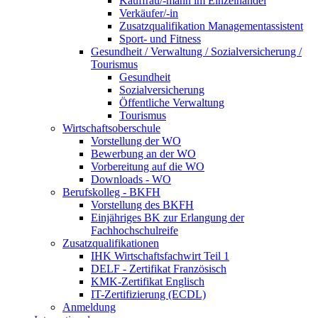
Kauffrau/-mann im Einzelhandel
Verkäufer/-in
Zusatzqualifikation Managementassistent
Sport- und Fitness
Gesundheit / Verwaltung / Sozialversicherung /
Tourismus
Gesundheit
Sozialversicherung
Öffentliche Verwaltung
Tourismus
Wirtschaftsoberschule
Vorstellung der WO
Bewerbung an der WO
Vorbereitung auf die WO
Downloads - WO
Berufskolleg - BKFH
Vorstellung des BKFH
Einjähriges BK zur Erlangung der
Fachhochschulreife
Zusatzqualifikationen
IHK Wirtschaftsfachwirt Teil 1
DELF - Zertifikat Französisch
KMK-Zertifikat Englisch
IT-Zertifizierung (ECDL)
Anmeldung