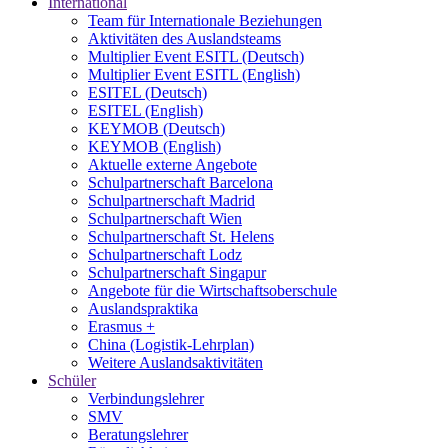
International
Team für Internationale Beziehungen
Aktivitäten des Auslandsteams
Multiplier Event ESITL (Deutsch)
Multiplier Event ESITL (English)
ESITEL (Deutsch)
ESITEL (English)
KEYMOB (Deutsch)
KEYMOB (English)
Aktuelle externe Angebote
Schulpartnerschaft Barcelona
Schulpartnerschaft Madrid
Schulpartnerschaft Wien
Schulpartnerschaft St. Helens
Schulpartnerschaft Lodz
Schulpartnerschaft Singapur
Angebote für die Wirtschaftsoberschule
Auslandspraktika
Erasmus +
China (Logistik-Lehrplan)
Weitere Auslandsaktivitäten
Schüler
Verbindungslehrer
SMV
Beratungslehrer