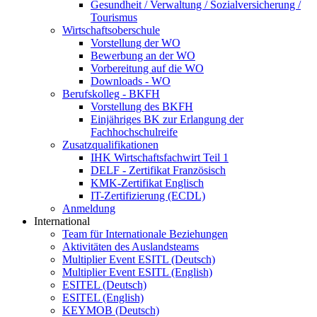
Gesundheit / Verwaltung / Sozialversicherung /
Tourismus
Wirtschaftsoberschule
Vorstellung der WO
Bewerbung an der WO
Vorbereitung auf die WO
Downloads - WO
Berufskolleg - BKFH
Vorstellung des BKFH
Einjähriges BK zur Erlangung der
Fachhochschulreife
Zusatzqualifikationen
IHK Wirtschaftsfachwirt Teil 1
DELF - Zertifikat Französisch
KMK-Zertifikat Englisch
IT-Zertifizierung (ECDL)
Anmeldung
International
Team für Internationale Beziehungen
Aktivitäten des Auslandsteams
Multiplier Event ESITL (Deutsch)
Multiplier Event ESITL (English)
ESITEL (Deutsch)
ESITEL (English)
KEYMOB (Deutsch)