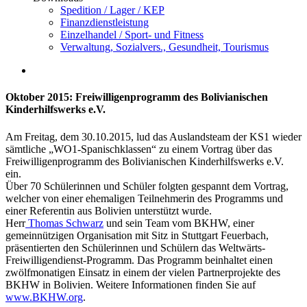
Spedition / Lager / KEP
Finanzdienstleistung
Einzelhandel / Sport- und Fitness
Verwaltung, Sozialvers., Gesundheit, Tourismus
Oktober 2015: Freiwilligenprogramm des Bolivianischen
Kinderhilfswerks e.V.
Am Freitag, dem 30.10.2015, lud das Auslandsteam der KS1 wieder
sämtliche „WO1-Spanischklassen“ zu einem Vortrag über das
Freiwilligenprogramm des Bolivianischen Kinderhilfswerks e.V.
ein.
Über 70 Schülerinnen und Schüler folgten gespannt dem Vortrag,
welcher von einer ehemaligen Teilnehmerin des Programms und
einer Referentin aus Bolivien unterstützt wurde.
Herr
Thomas Schwarz
und sein Team vom BKHW, einer
gemeinnützigen Organisation mit Sitz in Stuttgart Feuerbach,
präsentierten den Schülerinnen und Schülern das Weltwärts-
Freiwilligendienst-Programm. Das Programm beinhaltet einen
zwölfmonatigen Einsatz in einem der vielen Partnerprojekte des
BKHW in Bolivien. Weitere Informationen finden Sie auf
www.BKHW.org
.