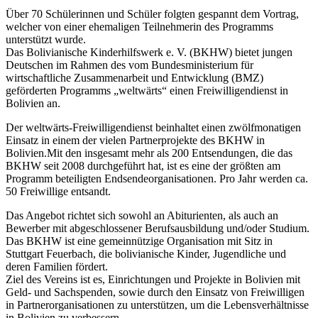
Über 70 Schülerinnen und Schüler folgten gespannt dem Vortrag,
welcher von einer ehemaligen Teilnehmerin des Programms
unterstützt wurde.
Das Bolivianische Kinderhilfswerk e. V. (BKHW) bietet jungen
Deutschen im Rahmen des vom Bundesministerium für
wirtschaftliche Zusammenarbeit und Entwicklung (BMZ)
geförderten Programms „weltwärts“ einen Freiwilligendienst in
Bolivien an.
Der weltwärts-Freiwilligendienst beinhaltet einen zwölfmonatigen
Einsatz in einem der vielen Partnerprojekte des BKHW in
Bolivien.Mit den insgesamt mehr als 200 Entsendungen, die das
BKHW seit 2008 durchgeführt hat, ist es eine der größten am
Programm beteiligten Endsendeorganisationen. Pro Jahr werden ca.
50 Freiwillige entsandt.
Das Angebot richtet sich sowohl an Abiturienten, als auch an
Bewerber mit abgeschlossener Berufsausbildung und/oder Studium.
Das BKHW ist eine gemeinnützige Organisation mit Sitz in
Stuttgart Feuerbach, die bolivianische Kinder, Jugendliche und
deren Familien fördert.
Ziel des Vereins ist es, Einrichtungen und Projekte in Bolivien mit
Geld- und Sachspenden, sowie durch den Einsatz von Freiwilligen
in Partnerorganisationen zu unterstützen, um die Lebensverhältnisse
in Bolivien zu verbessern.