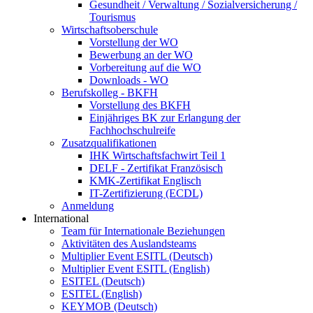
Gesundheit / Verwaltung / Sozialversicherung /
Tourismus
Wirtschaftsoberschule
Vorstellung der WO
Bewerbung an der WO
Vorbereitung auf die WO
Downloads - WO
Berufskolleg - BKFH
Vorstellung des BKFH
Einjähriges BK zur Erlangung der
Fachhochschulreife
Zusatzqualifikationen
IHK Wirtschaftsfachwirt Teil 1
DELF - Zertifikat Französisch
KMK-Zertifikat Englisch
IT-Zertifizierung (ECDL)
Anmeldung
International
Team für Internationale Beziehungen
Aktivitäten des Auslandsteams
Multiplier Event ESITL (Deutsch)
Multiplier Event ESITL (English)
ESITEL (Deutsch)
ESITEL (English)
KEYMOB (Deutsch)