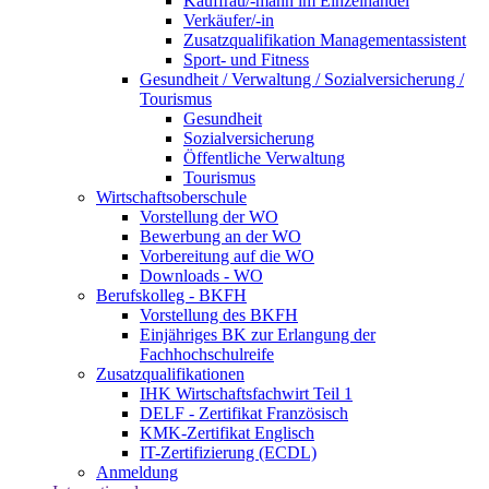
Kauffrau/-mann im Einzelhandel
Verkäufer/-in
Zusatzqualifikation Managementassistent
Sport- und Fitness
Gesundheit / Verwaltung / Sozialversicherung /
Tourismus
Gesundheit
Sozialversicherung
Öffentliche Verwaltung
Tourismus
Wirtschaftsoberschule
Vorstellung der WO
Bewerbung an der WO
Vorbereitung auf die WO
Downloads - WO
Berufskolleg - BKFH
Vorstellung des BKFH
Einjähriges BK zur Erlangung der
Fachhochschulreife
Zusatzqualifikationen
IHK Wirtschaftsfachwirt Teil 1
DELF - Zertifikat Französisch
KMK-Zertifikat Englisch
IT-Zertifizierung (ECDL)
Anmeldung