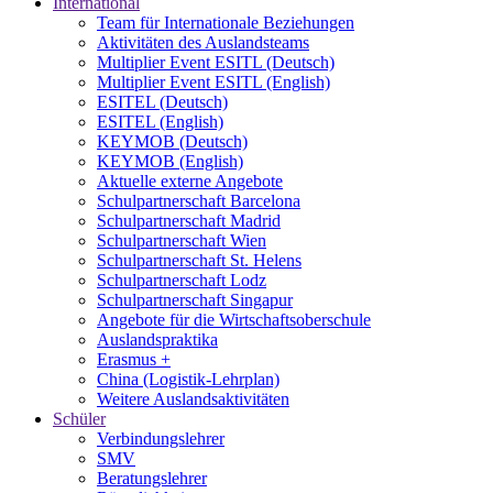
International
Team für Internationale Beziehungen
Aktivitäten des Auslandsteams
Multiplier Event ESITL (Deutsch)
Multiplier Event ESITL (English)
ESITEL (Deutsch)
ESITEL (English)
KEYMOB (Deutsch)
KEYMOB (English)
Aktuelle externe Angebote
Schulpartnerschaft Barcelona
Schulpartnerschaft Madrid
Schulpartnerschaft Wien
Schulpartnerschaft St. Helens
Schulpartnerschaft Lodz
Schulpartnerschaft Singapur
Angebote für die Wirtschaftsoberschule
Auslandspraktika
Erasmus +
China (Logistik-Lehrplan)
Weitere Auslandsaktivitäten
Schüler
Verbindungslehrer
SMV
Beratungslehrer