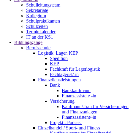
Schulleitungsteam
Sekretariate
Kollegium
Schulpraktikanten
Schulzeiten
Terminkalender
IT an der KS1
Bildungsgänge
Berufsschule
Logistik, Lager, KEP
Spedition
KEP
Fachkraft für Lagerlogistik
Fachlagerist/-in
Finanzdienstleistungen
Bank
Bankkaufmann
Finanzassisten/ -in
Versicherung
Kaufmann/-frau für Versicherungen
und Finanzanlagen
Finanzassistent/-in
Projekt - Podcast
Einzelhandel / Sport- und Fitness