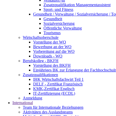
Verkäufer/-in
Zusatzqualifikation Managementassistent
Sport- und Fitness
Gesundheit / Verwaltung / Sozialversicherung / T
Gesundheit
Sozialversicherung
Öffentliche Verwaltung
Tourismus
Wirtschaftsoberschule
Vorstellung der WO
Bewerbung an der WO
Vorbereitung auf die WO
Downloads - WO
Berufskolleg - BKFH
Vorstellung des BKFH
Einjähriges BK zur Erlangung der Fachhochschulr
Zusatzqualifikationen
IHK Wirtschaftsfachwirt Teil 1
DELF - Zertifikat Französisch
KMK-Zertifikat Englisch
IT-Zertifizierung (ECDL)
Anmeldung
International
Team für Internationale Beziehungen
Aktivitäten des Auslandsteams