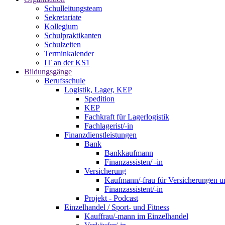
Schulleitungsteam
Sekretariate
Kollegium
Schulpraktikanten
Schulzeiten
Terminkalender
IT an der KS1
Bildungsgänge
Berufsschule
Logistik, Lager, KEP
Spedition
KEP
Fachkraft für Lagerlogistik
Fachlagerist/-in
Finanzdienstleistungen
Bank
Bankkaufmann
Finanzassisten/ -in
Versicherung
Kaufmann/-frau für Versicherungen u
Finanzassistent/-in
Projekt - Podcast
Einzelhandel / Sport- und Fitness
Kauffrau/-mann im Einzelhandel