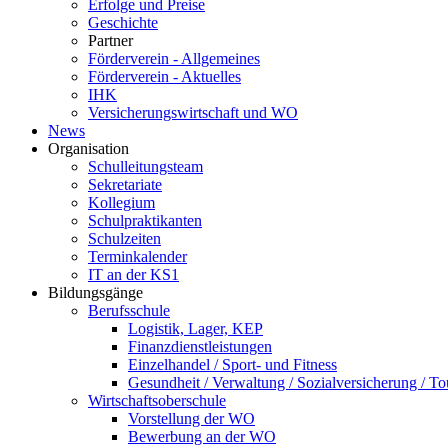
Erfolge und Preise
Geschichte
Partner
Förderverein - Allgemeines
Förderverein - Aktuelles
IHK
Versicherungswirtschaft und WO
News
Organisation
Schulleitungsteam
Sekretariate
Kollegium
Schulpraktikanten
Schulzeiten
Terminkalender
IT an der KS1
Bildungsgänge
Berufsschule
Logistik, Lager, KEP
Finanzdienstleistungen
Einzelhandel / Sport- und Fitness
Gesundheit / Verwaltung / Sozialversicherung / T
Wirtschaftsoberschule
Vorstellung der WO
Bewerbung an der WO