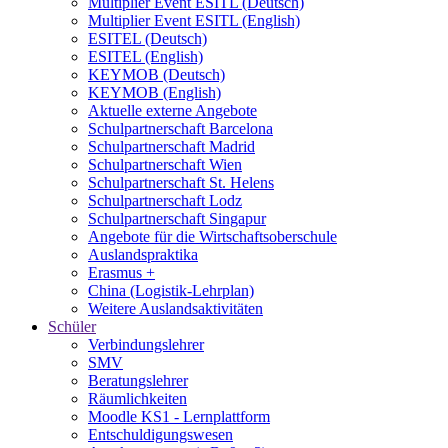
Multiplier Event ESITL (Deutsch)
Multiplier Event ESITL (English)
ESITEL (Deutsch)
ESITEL (English)
KEYMOB (Deutsch)
KEYMOB (English)
Aktuelle externe Angebote
Schulpartnerschaft Barcelona
Schulpartnerschaft Madrid
Schulpartnerschaft Wien
Schulpartnerschaft St. Helens
Schulpartnerschaft Lodz
Schulpartnerschaft Singapur
Angebote für die Wirtschaftsoberschule
Auslandspraktika
Erasmus +
China (Logistik-Lehrplan)
Weitere Auslandsaktivitäten
Schüler
Verbindungslehrer
SMV
Beratungslehrer
Räumlichkeiten
Moodle KS1 - Lernplattform
Entschuldigungswesen