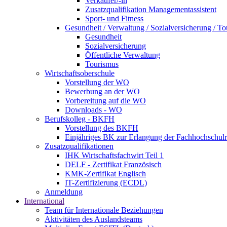
Verkäufer/-in
Zusatzqualifikation Managementassistent
Sport- und Fitness
Gesundheit / Verwaltung / Sozialversicherung / T
Gesundheit
Sozialversicherung
Öffentliche Verwaltung
Tourismus
Wirtschaftsoberschule
Vorstellung der WO
Bewerbung an der WO
Vorbereitung auf die WO
Downloads - WO
Berufskolleg - BKFH
Vorstellung des BKFH
Einjähriges BK zur Erlangung der Fachhochschulr
Zusatzqualifikationen
IHK Wirtschaftsfachwirt Teil 1
DELF - Zertifikat Französisch
KMK-Zertifikat Englisch
IT-Zertifizierung (ECDL)
Anmeldung
International
Team für Internationale Beziehungen
Aktivitäten des Auslandsteams