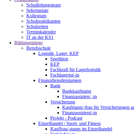
Schulleitungsteam
Sekretariate
Kollegium
Schulpraktikanten
Schulzeiten
Terminkalender
IT an der KS1
Bildungsgänge
Berufsschule
Logistik, Lager, KEP
Spedition
KEP
Fachkraft für Lagerlogistik
Fachlagerist/-in
Finanzdienstleistungen
Bank
Bankkaufmann
Finanzassisten/ -in
Versicherung
Kaufmann/-frau für Versicherungen u
Finanzassistent/-in
Projekt - Podcast
Einzelhandel / Sport- und Fitness
Kauffrau/-mann im Einzelhandel