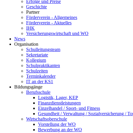
Erfolge und Preise
Geschichte
Partner
Förderverein - Allgemeines
Förderverein - Aktuelles
IHK
Versicherungswirtschaft und WO
News
Organisation
Schulleitungsteam
Sekretariate
Kollegium
Schulpraktikanten
Schulzeiten
Terminkalender
IT an der KS1
Bildungsgänge
Berufsschule
Logistik, Lager, KEP
Finanzdienstleistungen
Einzelhandel / Sport- und Fitness
Gesundheit / Verwaltung / Sozialversicherung / T
Wirtschaftsoberschule
Vorstellung der WO
Bewerbung an der WO