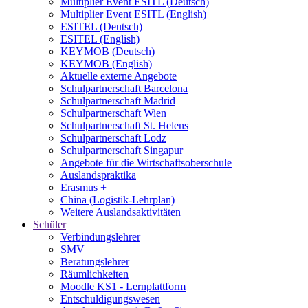
Multiplier Event ESITL (Deutsch)
Multiplier Event ESITL (English)
ESITEL (Deutsch)
ESITEL (English)
KEYMOB (Deutsch)
KEYMOB (English)
Aktuelle externe Angebote
Schulpartnerschaft Barcelona
Schulpartnerschaft Madrid
Schulpartnerschaft Wien
Schulpartnerschaft St. Helens
Schulpartnerschaft Lodz
Schulpartnerschaft Singapur
Angebote für die Wirtschaftsoberschule
Auslandspraktika
Erasmus +
China (Logistik-Lehrplan)
Weitere Auslandsaktivitäten
Schüler
Verbindungslehrer
SMV
Beratungslehrer
Räumlichkeiten
Moodle KS1 - Lernplattform
Entschuldigungswesen