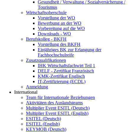
Gesundheit / Verwaltung / Sozialversicherung /
Tourismus
Wirtschaftsoberschule
Vorstellung der WO
Bewerbung an der WO
Vorbereitung auf die WO
Downloads - WO
Berufskolleg - BKFH
Vorstellung des BKFH
Einjähriges BK zur Erlangung der
Fachhochschulreife
Zusatzqualifikationen
IHK Wirtschaftsfachwirt Teil 1
DELF - Zertifikat Französisch
KMK-Zertifikat Englisch
IT-Zertifizierung (ECDL)
Anmeldung
International
Team für Internationale Beziehungen
Aktivitäten des Auslandsteams
Multiplier Event ESITL (Deutsch)
Multiplier Event ESITL (English)
ESITEL (Deutsch)
ESITEL (English)
KEYMOB (Deutsch)