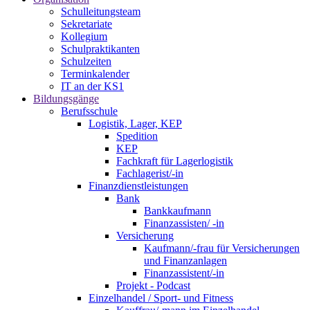
Schulleitungsteam
Sekretariate
Kollegium
Schulpraktikanten
Schulzeiten
Terminkalender
IT an der KS1
Bildungsgänge
Berufsschule
Logistik, Lager, KEP
Spedition
KEP
Fachkraft für Lagerlogistik
Fachlagerist/-in
Finanzdienstleistungen
Bank
Bankkaufmann
Finanzassisten/ -in
Versicherung
Kaufmann/-frau für Versicherungen
und Finanzanlagen
Finanzassistent/-in
Projekt - Podcast
Einzelhandel / Sport- und Fitness