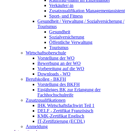
Kauffrau/-mann im Einzelhandel
Verkäufer/-in
Zusatzqualifikation Managementassistent
Sport- und Fitness
Gesundheit / Verwaltung / Sozialversicherung /
Tourismus
Gesundheit
Sozialversicherung
Öffentliche Verwaltung
Tourismus
Wirtschaftsoberschule
Vorstellung der WO
Bewerbung an der WO
Vorbereitung auf die WO
Downloads - WO
Berufskolleg - BKFH
Vorstellung des BKFH
Einjähriges BK zur Erlangung der
Fachhochschulreife
Zusatzqualifikationen
IHK Wirtschaftsfachwirt Teil 1
DELF - Zertifikat Französisch
KMK-Zertifikat Englisch
IT-Zertifizierung (ECDL)
Anmeldung