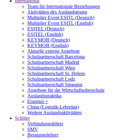
International
Team für Internationale Beziehungen
Aktivitäten des Auslandsteams
Multiplier Event ESITL (Deutsch)
Multiplier Event ESITL (English)
ESITEL (Deutsch)
ESITEL (English)
KEYMOB (Deutsch)
KEYMOB (English)
Aktuelle externe Angebote
Schulpartnerschaft Barcelona
Schulpartnerschaft Madrid
Schulpartnerschaft Wien
Schulpartnerschaft St. Helens
Schulpartnerschaft Lodz
Schulpartnerschaft Singapur
Angebote für die Wirtschaftsoberschule
Auslandspraktika
Erasmus +
China (Logistik-Lehrplan)
Weitere Auslandsaktivitäten
Schüler
Verbindungslehrer
SMV
Beratungslehrer