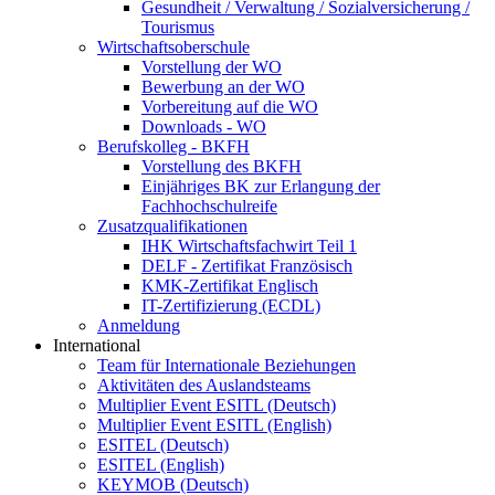
Gesundheit / Verwaltung / Sozialversicherung /
Tourismus
Wirtschaftsoberschule
Vorstellung der WO
Bewerbung an der WO
Vorbereitung auf die WO
Downloads - WO
Berufskolleg - BKFH
Vorstellung des BKFH
Einjähriges BK zur Erlangung der
Fachhochschulreife
Zusatzqualifikationen
IHK Wirtschaftsfachwirt Teil 1
DELF - Zertifikat Französisch
KMK-Zertifikat Englisch
IT-Zertifizierung (ECDL)
Anmeldung
International
Team für Internationale Beziehungen
Aktivitäten des Auslandsteams
Multiplier Event ESITL (Deutsch)
Multiplier Event ESITL (English)
ESITEL (Deutsch)
ESITEL (English)
KEYMOB (Deutsch)