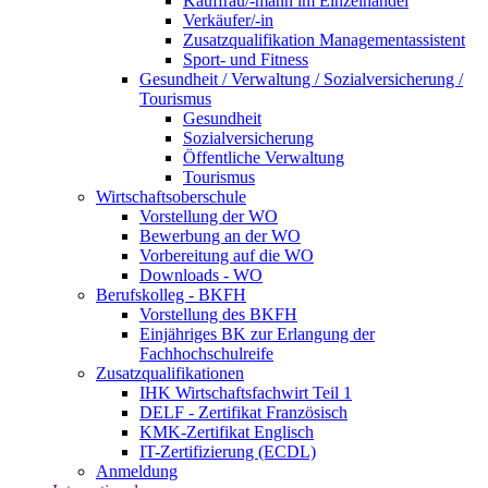
Kauffrau/-mann im Einzelhandel
Verkäufer/-in
Zusatzqualifikation Managementassistent
Sport- und Fitness
Gesundheit / Verwaltung / Sozialversicherung /
Tourismus
Gesundheit
Sozialversicherung
Öffentliche Verwaltung
Tourismus
Wirtschaftsoberschule
Vorstellung der WO
Bewerbung an der WO
Vorbereitung auf die WO
Downloads - WO
Berufskolleg - BKFH
Vorstellung des BKFH
Einjähriges BK zur Erlangung der
Fachhochschulreife
Zusatzqualifikationen
IHK Wirtschaftsfachwirt Teil 1
DELF - Zertifikat Französisch
KMK-Zertifikat Englisch
IT-Zertifizierung (ECDL)
Anmeldung