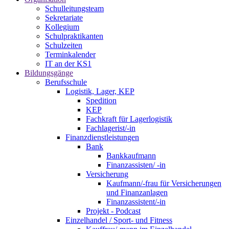
Schulleitungsteam
Sekretariate
Kollegium
Schulpraktikanten
Schulzeiten
Terminkalender
IT an der KS1
Bildungsgänge
Berufsschule
Logistik, Lager, KEP
Spedition
KEP
Fachkraft für Lagerlogistik
Fachlagerist/-in
Finanzdienstleistungen
Bank
Bankkaufmann
Finanzassisten/ -in
Versicherung
Kaufmann/-frau für Versicherungen
und Finanzanlagen
Finanzassistent/-in
Projekt - Podcast
Einzelhandel / Sport- und Fitness