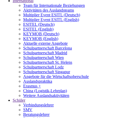
International
Team für Internationale Beziehungen
Aktivitäten des Auslandsteams
Multiplier Event ESITL (Deutsch)
Multiplier Event ESITL (English)
ESITEL (Deutsch)
ESITEL (English)
KEYMOB (Deutsch)
KEYMOB (English)
Aktuelle externe Angebote
Schulpartnerschaft Barcelona
Schulpartnerschaft Madrid
Schulpartnerschaft Wien
Schulpartnerschaft St. Helens
Schulpartnerschaft Lodz
Schulpartnerschaft Singapur
Angebote für die Wirtschaftsoberschule
Auslandspraktika
Erasmus +
China (Logistik-Lehrplan)
Weitere Auslandsaktivitäten
Schüler
Verbindungslehrer
SMV
Beratungslehrer