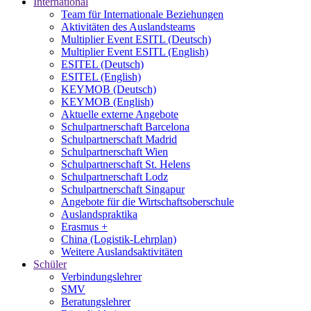
International
Team für Internationale Beziehungen
Aktivitäten des Auslandsteams
Multiplier Event ESITL (Deutsch)
Multiplier Event ESITL (English)
ESITEL (Deutsch)
ESITEL (English)
KEYMOB (Deutsch)
KEYMOB (English)
Aktuelle externe Angebote
Schulpartnerschaft Barcelona
Schulpartnerschaft Madrid
Schulpartnerschaft Wien
Schulpartnerschaft St. Helens
Schulpartnerschaft Lodz
Schulpartnerschaft Singapur
Angebote für die Wirtschaftsoberschule
Auslandspraktika
Erasmus +
China (Logistik-Lehrplan)
Weitere Auslandsaktivitäten
Schüler
Verbindungslehrer
SMV
Beratungslehrer