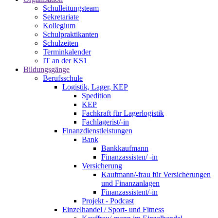
Schulleitungsteam
Sekretariate
Kollegium
Schulpraktikanten
Schulzeiten
Terminkalender
IT an der KS1
Bildungsgänge
Berufsschule
Logistik, Lager, KEP
Spedition
KEP
Fachkraft für Lagerlogistik
Fachlagerist/-in
Finanzdienstleistungen
Bank
Bankkaufmann
Finanzassisten/ -in
Versicherung
Kaufmann/-frau für Versicherungen
und Finanzanlagen
Finanzassistent/-in
Projekt - Podcast
Einzelhandel / Sport- und Fitness