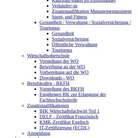
Kauffrau/-mann im Einzelhandel
Verkäufer/-in
Zusatzqualifikation Managementassistent
Sport- und Fitness
Gesundheit / Verwaltung / Sozialversicherung /
Tourismus
Gesundheit
Sozialversicherung
Öffentliche Verwaltung
Tourismus
Wirtschaftsoberschule
Vorstellung der WO
Bewerbung an der WO
Vorbereitung auf die WO
Downloads - WO
Berufskolleg - BKFH
Vorstellung des BKFH
Einjähriges BK zur Erlangung der
Fachhochschulreife
Zusatzqualifikationen
IHK Wirtschaftsfachwirt Teil 1
DELF - Zertifikat Französisch
KMK-Zertifikat Englisch
IT-Zertifizierung (ECDL)
Anmeldung