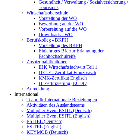
Gesundheit / Verwaltung / Sozialversicherung /
Tourismus
Wirtschaftsoberschule
Vorstellung der WO
Bewerbung an der WO
Vorbereitung auf die WO
Downloads - WO
Berufskolleg - BKFH
Vorstellung des BKFH
Einjähriges BK zur Erlangung der
Fachhochschulreife
Zusatzqualifikationen
IHK Wirtschaftsfachwirt Teil 1
DELF - Zertifikat Französisch
KMK-Zertifikat Englisch
IT-Zertifizierung (ECDL)
Anmeldung
International
Team für Internationale Beziehungen
Aktivitäten des Auslandsteams
Multiplier Event ESITL (Deutsch)
Multiplier Event ESITL (English)
ESITEL (Deutsch)
ESITEL (English)
KEYMOB (Deutsch)