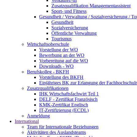
Verkäufer/-in
Zusatzqualifikation Managementassistent
Sport- und Fitness
Gesundheit / Verwaltung / Sozialversicherung / T
Gesundheit
Sozialversicherung
Öffentliche Verwaltung
Tourismus
Wirtschaftsoberschule
Vorstellung der WO
Bewerbung an der WO
Vorbereitung auf die WO
Downloads - WO
Berufskolleg - BKFH
Vorstellung des BKFH
Einjähriges BK zur Erlangung der Fachhochschulr
Zusatzqualifikationen
IHK Wirtschaftsfachwirt Teil 1
DELF - Zertifikat Französisch
KMK-Zertifikat Englisch
IT-Zertifizierung (ECDL)
Anmeldung
International
Team für Internationale Beziehungen
Aktivitäten des Auslandsteams