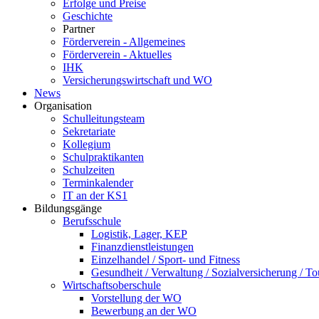
Erfolge und Preise
Geschichte
Partner
Förderverein - Allgemeines
Förderverein - Aktuelles
IHK
Versicherungswirtschaft und WO
News
Organisation
Schulleitungsteam
Sekretariate
Kollegium
Schulpraktikanten
Schulzeiten
Terminkalender
IT an der KS1
Bildungsgänge
Berufsschule
Logistik, Lager, KEP
Finanzdienstleistungen
Einzelhandel / Sport- und Fitness
Gesundheit / Verwaltung / Sozialversicherung / T
Wirtschaftsoberschule
Vorstellung der WO
Bewerbung an der WO