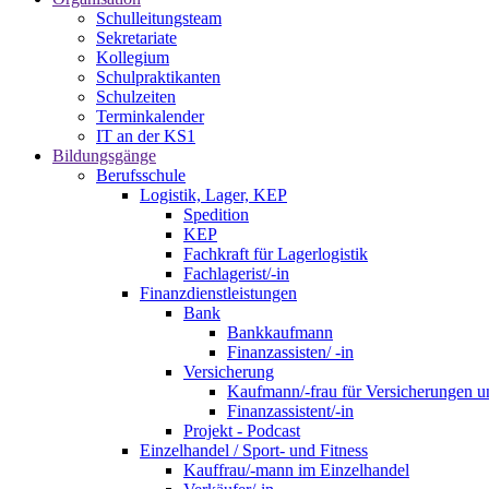
Schulleitungsteam
Sekretariate
Kollegium
Schulpraktikanten
Schulzeiten
Terminkalender
IT an der KS1
Bildungsgänge
Berufsschule
Logistik, Lager, KEP
Spedition
KEP
Fachkraft für Lagerlogistik
Fachlagerist/-in
Finanzdienstleistungen
Bank
Bankkaufmann
Finanzassisten/ -in
Versicherung
Kaufmann/-frau für Versicherungen u
Finanzassistent/-in
Projekt - Podcast
Einzelhandel / Sport- und Fitness
Kauffrau/-mann im Einzelhandel