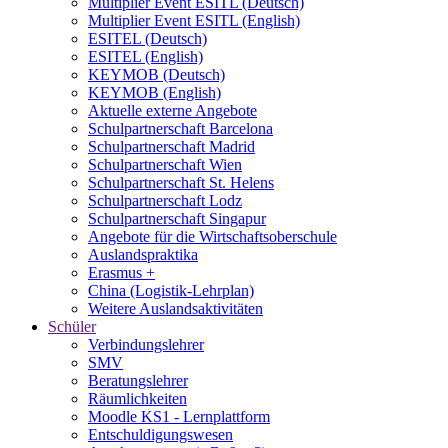
Multiplier Event ESITL (Deutsch)
Multiplier Event ESITL (English)
ESITEL (Deutsch)
ESITEL (English)
KEYMOB (Deutsch)
KEYMOB (English)
Aktuelle externe Angebote
Schulpartnerschaft Barcelona
Schulpartnerschaft Madrid
Schulpartnerschaft Wien
Schulpartnerschaft St. Helens
Schulpartnerschaft Lodz
Schulpartnerschaft Singapur
Angebote für die Wirtschaftsoberschule
Auslandspraktika
Erasmus +
China (Logistik-Lehrplan)
Weitere Auslandsaktivitäten
Schüler
Verbindungslehrer
SMV
Beratungslehrer
Räumlichkeiten
Moodle KS1 - Lernplattform
Entschuldigungswesen