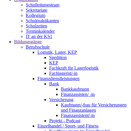
Schulleitungsteam
Sekretariate
Kollegium
Schulpraktikanten
Schulzeiten
Terminkalender
IT an der KS1
Bildungsgänge
Berufsschule
Logistik, Lager, KEP
Spedition
KEP
Fachkraft für Lagerlogistik
Fachlagerist/-in
Finanzdienstleistungen
Bank
Bankkaufmann
Finanzassisten/ -in
Versicherung
Kaufmann/-frau für Versicherungen
und Finanzanlagen
Finanzassistent/-in
Projekt - Podcast
Einzelhandel / Sport- und Fitness