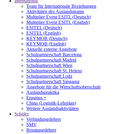
International
Team für Internationale Beziehungen
Aktivitäten des Auslandsteams
Multiplier Event ESITL (Deutsch)
Multiplier Event ESITL (English)
ESITEL (Deutsch)
ESITEL (English)
KEYMOB (Deutsch)
KEYMOB (English)
Aktuelle externe Angebote
Schulpartnerschaft Barcelona
Schulpartnerschaft Madrid
Schulpartnerschaft Wien
Schulpartnerschaft St. Helens
Schulpartnerschaft Lodz
Schulpartnerschaft Singapur
Angebote für die Wirtschaftsoberschule
Auslandspraktika
Erasmus +
China (Logistik-Lehrplan)
Weitere Auslandsaktivitäten
Schüler
Verbindungslehrer
SMV
Beratungslehrer