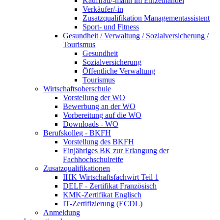
Kauffrau/-mann im Einzelhandel
Verkäufer/-in
Zusatzqualifikation Managementassistent
Sport- und Fitness
Gesundheit / Verwaltung / Sozialversicherung /
Tourismus
Gesundheit
Sozialversicherung
Öffentliche Verwaltung
Tourismus
Wirtschaftsoberschule
Vorstellung der WO
Bewerbung an der WO
Vorbereitung auf die WO
Downloads - WO
Berufskolleg - BKFH
Vorstellung des BKFH
Einjähriges BK zur Erlangung der
Fachhochschulreife
Zusatzqualifikationen
IHK Wirtschaftsfachwirt Teil 1
DELF - Zertifikat Französisch
KMK-Zertifikat Englisch
IT-Zertifizierung (ECDL)
Anmeldung