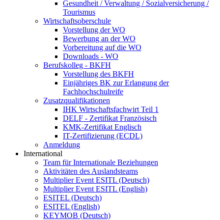
Gesundheit / Verwaltung / Sozialversicherung /
Tourismus
Wirtschaftsoberschule
Vorstellung der WO
Bewerbung an der WO
Vorbereitung auf die WO
Downloads - WO
Berufskolleg - BKFH
Vorstellung des BKFH
Einjähriges BK zur Erlangung der
Fachhochschulreife
Zusatzqualifikationen
IHK Wirtschaftsfachwirt Teil 1
DELF - Zertifikat Französisch
KMK-Zertifikat Englisch
IT-Zertifizierung (ECDL)
Anmeldung
International
Team für Internationale Beziehungen
Aktivitäten des Auslandsteams
Multiplier Event ESITL (Deutsch)
Multiplier Event ESITL (English)
ESITEL (Deutsch)
ESITEL (English)
KEYMOB (Deutsch)