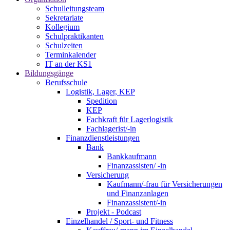
Schulleitungsteam
Sekretariate
Kollegium
Schulpraktikanten
Schulzeiten
Terminkalender
IT an der KS1
Bildungsgänge
Berufsschule
Logistik, Lager, KEP
Spedition
KEP
Fachkraft für Lagerlogistik
Fachlagerist/-in
Finanzdienstleistungen
Bank
Bankkaufmann
Finanzassisten/ -in
Versicherung
Kaufmann/-frau für Versicherungen
und Finanzanlagen
Finanzassistent/-in
Projekt - Podcast
Einzelhandel / Sport- und Fitness