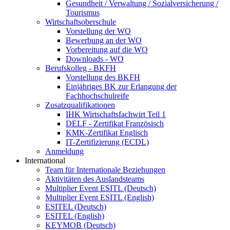
Gesundheit / Verwaltung / Sozialversicherung /
Tourismus
Wirtschaftsoberschule
Vorstellung der WO
Bewerbung an der WO
Vorbereitung auf die WO
Downloads - WO
Berufskolleg - BKFH
Vorstellung des BKFH
Einjähriges BK zur Erlangung der
Fachhochschulreife
Zusatzqualifikationen
IHK Wirtschaftsfachwirt Teil 1
DELF - Zertifikat Französisch
KMK-Zertifikat Englisch
IT-Zertifizierung (ECDL)
Anmeldung
International
Team für Internationale Beziehungen
Aktivitäten des Auslandsteams
Multiplier Event ESITL (Deutsch)
Multiplier Event ESITL (English)
ESITEL (Deutsch)
ESITEL (English)
KEYMOB (Deutsch)