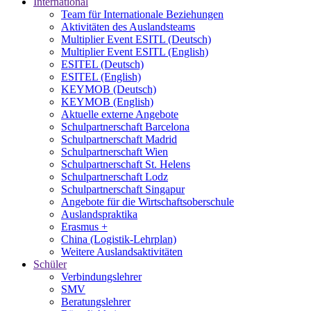
International
Team für Internationale Beziehungen
Aktivitäten des Auslandsteams
Multiplier Event ESITL (Deutsch)
Multiplier Event ESITL (English)
ESITEL (Deutsch)
ESITEL (English)
KEYMOB (Deutsch)
KEYMOB (English)
Aktuelle externe Angebote
Schulpartnerschaft Barcelona
Schulpartnerschaft Madrid
Schulpartnerschaft Wien
Schulpartnerschaft St. Helens
Schulpartnerschaft Lodz
Schulpartnerschaft Singapur
Angebote für die Wirtschaftsoberschule
Auslandspraktika
Erasmus +
China (Logistik-Lehrplan)
Weitere Auslandsaktivitäten
Schüler
Verbindungslehrer
SMV
Beratungslehrer