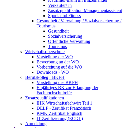
Kauffrau/-mann im Einzelhandel
Verkäufer/-in
Zusatzqualifikation Managementassistent
Sport- und Fitness
Gesundheit / Verwaltung / Sozialversicherung /
Tourismus
Gesundheit
Sozialversicherung
Öffentliche Verwaltung
Tourismus
Wirtschaftsoberschule
Vorstellung der WO
Bewerbung an der WO
Vorbereitung auf die WO
Downloads - WO
Berufskolleg - BKFH
Vorstellung des BKFH
Einjähriges BK zur Erlangung der
Fachhochschulreife
Zusatzqualifikationen
IHK Wirtschaftsfachwirt Teil 1
DELF - Zertifikat Französisch
KMK-Zertifikat Englisch
IT-Zertifizierung (ECDL)
Anmeldung