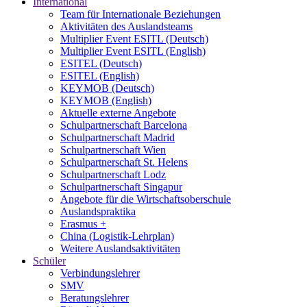
International
Team für Internationale Beziehungen
Aktivitäten des Auslandsteams
Multiplier Event ESITL (Deutsch)
Multiplier Event ESITL (English)
ESITEL (Deutsch)
ESITEL (English)
KEYMOB (Deutsch)
KEYMOB (English)
Aktuelle externe Angebote
Schulpartnerschaft Barcelona
Schulpartnerschaft Madrid
Schulpartnerschaft Wien
Schulpartnerschaft St. Helens
Schulpartnerschaft Lodz
Schulpartnerschaft Singapur
Angebote für die Wirtschaftsoberschule
Auslandspraktika
Erasmus +
China (Logistik-Lehrplan)
Weitere Auslandsaktivitäten
Schüler
Verbindungslehrer
SMV
Beratungslehrer