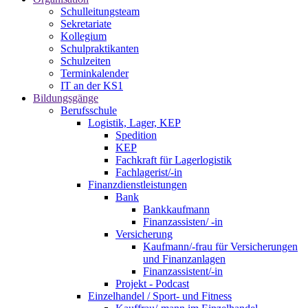
Schulleitungsteam
Sekretariate
Kollegium
Schulpraktikanten
Schulzeiten
Terminkalender
IT an der KS1
Bildungsgänge
Berufsschule
Logistik, Lager, KEP
Spedition
KEP
Fachkraft für Lagerlogistik
Fachlagerist/-in
Finanzdienstleistungen
Bank
Bankkaufmann
Finanzassisten/ -in
Versicherung
Kaufmann/-frau für Versicherungen
und Finanzanlagen
Finanzassistent/-in
Projekt - Podcast
Einzelhandel / Sport- und Fitness