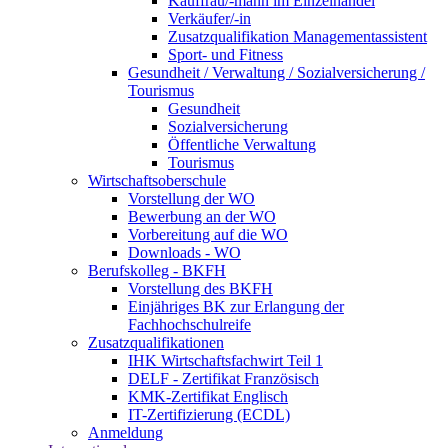
Kauffrau/-mann im Einzelhandel
Verkäufer/-in
Zusatzqualifikation Managementassistent
Sport- und Fitness
Gesundheit / Verwaltung / Sozialversicherung /
Tourismus
Gesundheit
Sozialversicherung
Öffentliche Verwaltung
Tourismus
Wirtschaftsoberschule
Vorstellung der WO
Bewerbung an der WO
Vorbereitung auf die WO
Downloads - WO
Berufskolleg - BKFH
Vorstellung des BKFH
Einjähriges BK zur Erlangung der
Fachhochschulreife
Zusatzqualifikationen
IHK Wirtschaftsfachwirt Teil 1
DELF - Zertifikat Französisch
KMK-Zertifikat Englisch
IT-Zertifizierung (ECDL)
Anmeldung