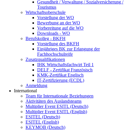
Gesundheit / Verwaltung / Sozialversicherung /
Tourismus
Wirtschaftsoberschule
Vorstellung der WO
Bewerbung an der WO
Vorbereitung auf die WO
Downloads - WO
Berufskolleg - BKFH
Vorstellung des BKFH
Einjähriges BK zur Erlangung der
Fachhochschulreife
Zusatzqualifikationen
IHK Wirtschaftsfachwirt Teil 1
DELF - Zertifikat Französisch
KMK-Zertifikat Englisch
IT-Zertifizierung (ECDL)
Anmeldung
International
Team für Internationale Beziehungen
Aktivitäten des Auslandsteams
Multiplier Event ESITL (Deutsch)
Multiplier Event ESITL (English)
ESITEL (Deutsch)
ESITEL (English)
KEYMOB (Deutsch)