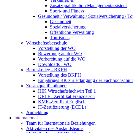
Verkäufer/-in
Zusatzqualifikation Managementassistent
Sport- und Fitness
Gesundheit / Verwaltung / Sozialversicherung / T
Gesundheit
Sozialversicherung
Öffentliche Verwaltung
Tourismus
Wirtschaftsoberschule
Vorstellung der WO
Bewerbung an der WO
Vorbereitung auf die WO
Downloads - WO
Berufskolleg - BKFH
Vorstellung des BKFH
Einjähriges BK zur Erlangung der Fachhochschulr
Zusatzqualifikationen
IHK Wirtschaftsfachwirt Teil 1
DELF - Zertifikat Französisch
KMK-Zertifikat Englisch
IT-Zertifizierung (ECDL)
Anmeldung
International
Team für Internationale Beziehungen
Aktivitäten des Auslandsteams