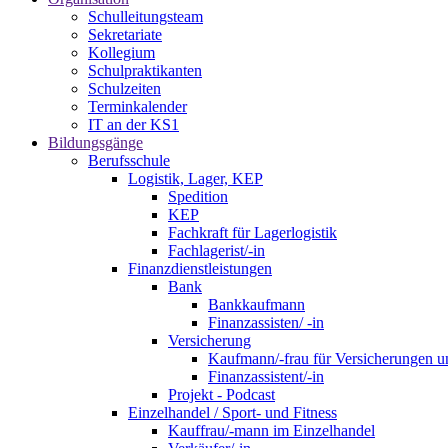
Schulleitungsteam
Sekretariate
Kollegium
Schulpraktikanten
Schulzeiten
Terminkalender
IT an der KS1
Bildungsgänge
Berufsschule
Logistik, Lager, KEP
Spedition
KEP
Fachkraft für Lagerlogistik
Fachlagerist/-in
Finanzdienstleistungen
Bank
Bankkaufmann
Finanzassisten/ -in
Versicherung
Kaufmann/-frau für Versicherungen u
Finanzassistent/-in
Projekt - Podcast
Einzelhandel / Sport- und Fitness
Kauffrau/-mann im Einzelhandel