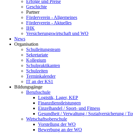
Erfolge und Preise
Geschichte
Partner
Förderverein - Allgemeines
Förderverein - Aktuelles
IHK
Versicherungswirtschaft und WO
News
Organisation
Schulleitungsteam
Sekretariate
Kollegium
Schulpraktikanten
Schulzeiten
Terminkalender
IT an der KS1
Bildungsgänge
Berufsschule
Logistik, Lager, KEP
Finanzdienstleistungen
Einzelhandel / Sport- und Fitness
Gesundheit / Verwaltung / Sozialversicherung / T
Wirtschaftsoberschule
Vorstellung der WO
Bewerbung an der WO