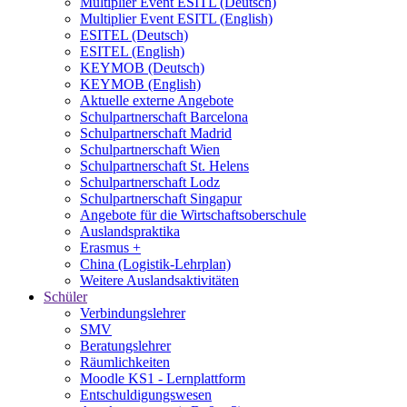
Multiplier Event ESITL (Deutsch)
Multiplier Event ESITL (English)
ESITEL (Deutsch)
ESITEL (English)
KEYMOB (Deutsch)
KEYMOB (English)
Aktuelle externe Angebote
Schulpartnerschaft Barcelona
Schulpartnerschaft Madrid
Schulpartnerschaft Wien
Schulpartnerschaft St. Helens
Schulpartnerschaft Lodz
Schulpartnerschaft Singapur
Angebote für die Wirtschaftsoberschule
Auslandspraktika
Erasmus +
China (Logistik-Lehrplan)
Weitere Auslandsaktivitäten
Schüler
Verbindungslehrer
SMV
Beratungslehrer
Räumlichkeiten
Moodle KS1 - Lernplattform
Entschuldigungswesen