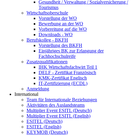
Gesundheit / Verwaltung / Sozialversicherung /
Tourismus
Wirtschaftsoberschule
Vorstellung der WO
Bewerbung an der WO
Vorbereitung auf die WO
Downloads - WO
Berufskolleg - BKFH
Vorstellung des BKFH
Einjähriges BK zur Erlangung der
Fachhochschulreife
Zusatzqualifikationen
IHK Wirtschaftsfachwirt Teil 1
DELF - Zertifikat Französisch
KMK-Zertifikat Englisch
IT-Zertifizierung (ECDL)
Anmeldung
International
Team für Internationale Beziehungen
Aktivitäten des Auslandsteams
Multiplier Event ESITL (Deutsch)
Multiplier Event ESITL (English)
ESITEL (Deutsch)
ESITEL (English)
KEYMOB (Deutsch)