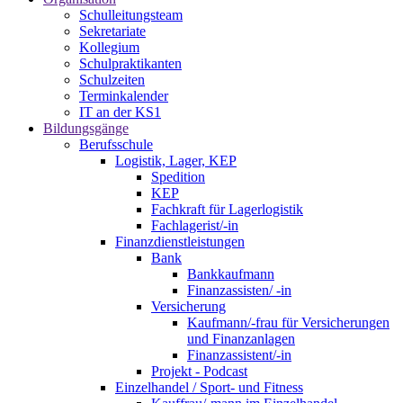
Schulleitungsteam
Sekretariate
Kollegium
Schulpraktikanten
Schulzeiten
Terminkalender
IT an der KS1
Bildungsgänge
Berufsschule
Logistik, Lager, KEP
Spedition
KEP
Fachkraft für Lagerlogistik
Fachlagerist/-in
Finanzdienstleistungen
Bank
Bankkaufmann
Finanzassisten/ -in
Versicherung
Kaufmann/-frau für Versicherungen
und Finanzanlagen
Finanzassistent/-in
Projekt - Podcast
Einzelhandel / Sport- und Fitness