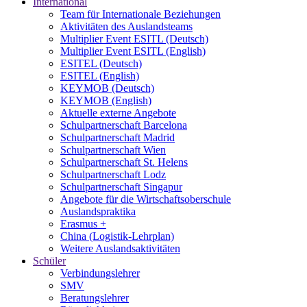
International
Team für Internationale Beziehungen
Aktivitäten des Auslandsteams
Multiplier Event ESITL (Deutsch)
Multiplier Event ESITL (English)
ESITEL (Deutsch)
ESITEL (English)
KEYMOB (Deutsch)
KEYMOB (English)
Aktuelle externe Angebote
Schulpartnerschaft Barcelona
Schulpartnerschaft Madrid
Schulpartnerschaft Wien
Schulpartnerschaft St. Helens
Schulpartnerschaft Lodz
Schulpartnerschaft Singapur
Angebote für die Wirtschaftsoberschule
Auslandspraktika
Erasmus +
China (Logistik-Lehrplan)
Weitere Auslandsaktivitäten
Schüler
Verbindungslehrer
SMV
Beratungslehrer