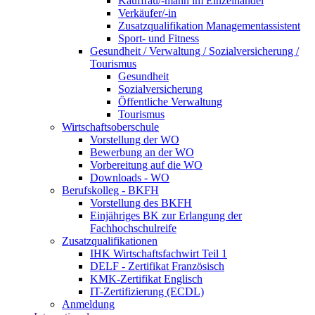
Kauffrau/-mann im Einzelhandel
Verkäufer/-in
Zusatzqualifikation Managementassistent
Sport- und Fitness
Gesundheit / Verwaltung / Sozialversicherung /
Tourismus
Gesundheit
Sozialversicherung
Öffentliche Verwaltung
Tourismus
Wirtschaftsoberschule
Vorstellung der WO
Bewerbung an der WO
Vorbereitung auf die WO
Downloads - WO
Berufskolleg - BKFH
Vorstellung des BKFH
Einjähriges BK zur Erlangung der
Fachhochschulreife
Zusatzqualifikationen
IHK Wirtschaftsfachwirt Teil 1
DELF - Zertifikat Französisch
KMK-Zertifikat Englisch
IT-Zertifizierung (ECDL)
Anmeldung