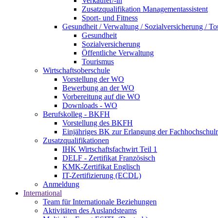
Verkäufer/-in
Zusatzqualifikation Managementassistent
Sport- und Fitness
Gesundheit / Verwaltung / Sozialversicherung / T
Gesundheit
Sozialversicherung
Öffentliche Verwaltung
Tourismus
Wirtschaftsoberschule
Vorstellung der WO
Bewerbung an der WO
Vorbereitung auf die WO
Downloads - WO
Berufskolleg - BKFH
Vorstellung des BKFH
Einjähriges BK zur Erlangung der Fachhochschulr
Zusatzqualifikationen
IHK Wirtschaftsfachwirt Teil 1
DELF - Zertifikat Französisch
KMK-Zertifikat Englisch
IT-Zertifizierung (ECDL)
Anmeldung
International
Team für Internationale Beziehungen
Aktivitäten des Auslandsteams