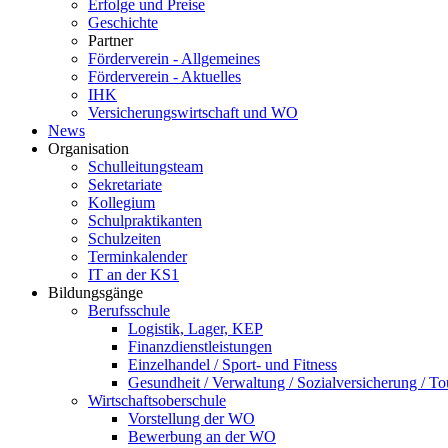
Erfolge und Preise
Geschichte
Partner
Förderverein - Allgemeines
Förderverein - Aktuelles
IHK
Versicherungswirtschaft und WO
News
Organisation
Schulleitungsteam
Sekretariate
Kollegium
Schulpraktikanten
Schulzeiten
Terminkalender
IT an der KS1
Bildungsgänge
Berufsschule
Logistik, Lager, KEP
Finanzdienstleistungen
Einzelhandel / Sport- und Fitness
Gesundheit / Verwaltung / Sozialversicherung / T
Wirtschaftsoberschule
Vorstellung der WO
Bewerbung an der WO