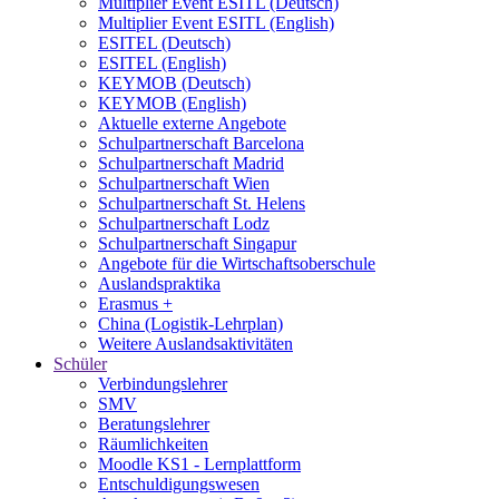
Multiplier Event ESITL (Deutsch)
Multiplier Event ESITL (English)
ESITEL (Deutsch)
ESITEL (English)
KEYMOB (Deutsch)
KEYMOB (English)
Aktuelle externe Angebote
Schulpartnerschaft Barcelona
Schulpartnerschaft Madrid
Schulpartnerschaft Wien
Schulpartnerschaft St. Helens
Schulpartnerschaft Lodz
Schulpartnerschaft Singapur
Angebote für die Wirtschaftsoberschule
Auslandspraktika
Erasmus +
China (Logistik-Lehrplan)
Weitere Auslandsaktivitäten
Schüler
Verbindungslehrer
SMV
Beratungslehrer
Räumlichkeiten
Moodle KS1 - Lernplattform
Entschuldigungswesen