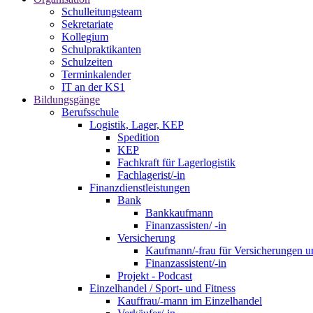
Schulleitungsteam
Sekretariate
Kollegium
Schulpraktikanten
Schulzeiten
Terminkalender
IT an der KS1
Bildungsgänge
Berufsschule
Logistik, Lager, KEP
Spedition
KEP
Fachkraft für Lagerlogistik
Fachlagerist/-in
Finanzdienstleistungen
Bank
Bankkaufmann
Finanzassisten/ -in
Versicherung
Kaufmann/-frau für Versicherungen u
Finanzassistent/-in
Projekt - Podcast
Einzelhandel / Sport- und Fitness
Kauffrau/-mann im Einzelhandel