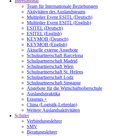
International
Team für Internationale Beziehungen
Aktivitäten des Auslandsteams
Multiplier Event ESITL (Deutsch)
Multiplier Event ESITL (English)
ESITEL (Deutsch)
ESITEL (English)
KEYMOB (Deutsch)
KEYMOB (English)
Aktuelle externe Angebote
Schulpartnerschaft Barcelona
Schulpartnerschaft Madrid
Schulpartnerschaft Wien
Schulpartnerschaft St. Helens
Schulpartnerschaft Lodz
Schulpartnerschaft Singapur
Angebote für die Wirtschaftsoberschule
Auslandspraktika
Erasmus +
China (Logistik-Lehrplan)
Weitere Auslandsaktivitäten
Schüler
Verbindungslehrer
SMV
Beratungslehrer