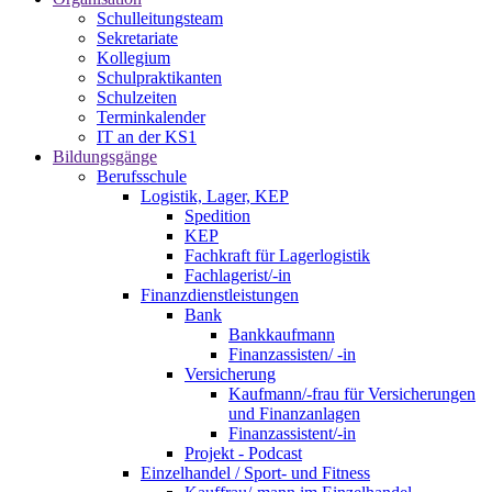
Schulleitungsteam
Sekretariate
Kollegium
Schulpraktikanten
Schulzeiten
Terminkalender
IT an der KS1
Bildungsgänge
Berufsschule
Logistik, Lager, KEP
Spedition
KEP
Fachkraft für Lagerlogistik
Fachlagerist/-in
Finanzdienstleistungen
Bank
Bankkaufmann
Finanzassisten/ -in
Versicherung
Kaufmann/-frau für Versicherungen
und Finanzanlagen
Finanzassistent/-in
Projekt - Podcast
Einzelhandel / Sport- und Fitness