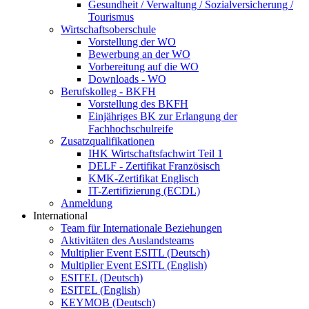
Gesundheit / Verwaltung / Sozialversicherung /
Tourismus
Wirtschaftsoberschule
Vorstellung der WO
Bewerbung an der WO
Vorbereitung auf die WO
Downloads - WO
Berufskolleg - BKFH
Vorstellung des BKFH
Einjähriges BK zur Erlangung der
Fachhochschulreife
Zusatzqualifikationen
IHK Wirtschaftsfachwirt Teil 1
DELF - Zertifikat Französisch
KMK-Zertifikat Englisch
IT-Zertifizierung (ECDL)
Anmeldung
International
Team für Internationale Beziehungen
Aktivitäten des Auslandsteams
Multiplier Event ESITL (Deutsch)
Multiplier Event ESITL (English)
ESITEL (Deutsch)
ESITEL (English)
KEYMOB (Deutsch)