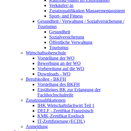
Kauffrau/-mann im Einzelhandel
Verkäufer/-in
Zusatzqualifikation Managementassistent
Sport- und Fitness
Gesundheit / Verwaltung / Sozialversicherung /
Tourismus
Gesundheit
Sozialversicherung
Öffentliche Verwaltung
Tourismus
Wirtschaftsoberschule
Vorstellung der WO
Bewerbung an der WO
Vorbereitung auf die WO
Downloads - WO
Berufskolleg - BKFH
Vorstellung des BKFH
Einjähriges BK zur Erlangung der
Fachhochschulreife
Zusatzqualifikationen
IHK Wirtschaftsfachwirt Teil 1
DELF - Zertifikat Französisch
KMK-Zertifikat Englisch
IT-Zertifizierung (ECDL)
Anmeldung