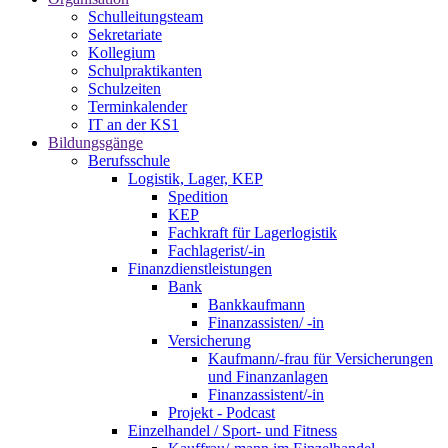
Schulleitungsteam
Sekretariate
Kollegium
Schulpraktikanten
Schulzeiten
Terminkalender
IT an der KS1
Bildungsgänge
Berufsschule
Logistik, Lager, KEP
Spedition
KEP
Fachkraft für Lagerlogistik
Fachlagerist/-in
Finanzdienstleistungen
Bank
Bankkaufmann
Finanzassisten/ -in
Versicherung
Kaufmann/-frau für Versicherungen
und Finanzanlagen
Finanzassistent/-in
Projekt - Podcast
Einzelhandel / Sport- und Fitness