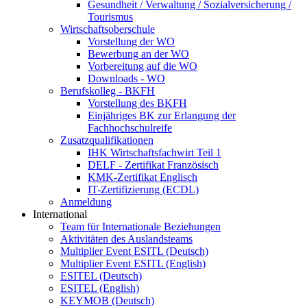
Gesundheit / Verwaltung / Sozialversicherung /
Tourismus
Wirtschaftsoberschule
Vorstellung der WO
Bewerbung an der WO
Vorbereitung auf die WO
Downloads - WO
Berufskolleg - BKFH
Vorstellung des BKFH
Einjähriges BK zur Erlangung der
Fachhochschulreife
Zusatzqualifikationen
IHK Wirtschaftsfachwirt Teil 1
DELF - Zertifikat Französisch
KMK-Zertifikat Englisch
IT-Zertifizierung (ECDL)
Anmeldung
International
Team für Internationale Beziehungen
Aktivitäten des Auslandsteams
Multiplier Event ESITL (Deutsch)
Multiplier Event ESITL (English)
ESITEL (Deutsch)
ESITEL (English)
KEYMOB (Deutsch)