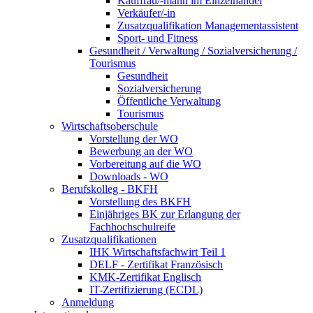
Kauffrau/-mann im Einzelhandel
Verkäufer/-in
Zusatzqualifikation Managementassistent
Sport- und Fitness
Gesundheit / Verwaltung / Sozialversicherung /
Tourismus
Gesundheit
Sozialversicherung
Öffentliche Verwaltung
Tourismus
Wirtschaftsoberschule
Vorstellung der WO
Bewerbung an der WO
Vorbereitung auf die WO
Downloads - WO
Berufskolleg - BKFH
Vorstellung des BKFH
Einjähriges BK zur Erlangung der
Fachhochschulreife
Zusatzqualifikationen
IHK Wirtschaftsfachwirt Teil 1
DELF - Zertifikat Französisch
KMK-Zertifikat Englisch
IT-Zertifizierung (ECDL)
Anmeldung