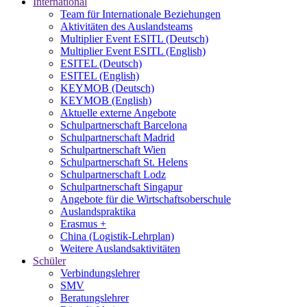
International
Team für Internationale Beziehungen
Aktivitäten des Auslandsteams
Multiplier Event ESITL (Deutsch)
Multiplier Event ESITL (English)
ESITEL (Deutsch)
ESITEL (English)
KEYMOB (Deutsch)
KEYMOB (English)
Aktuelle externe Angebote
Schulpartnerschaft Barcelona
Schulpartnerschaft Madrid
Schulpartnerschaft Wien
Schulpartnerschaft St. Helens
Schulpartnerschaft Lodz
Schulpartnerschaft Singapur
Angebote für die Wirtschaftsoberschule
Auslandspraktika
Erasmus +
China (Logistik-Lehrplan)
Weitere Auslandsaktivitäten
Schüler
Verbindungslehrer
SMV
Beratungslehrer