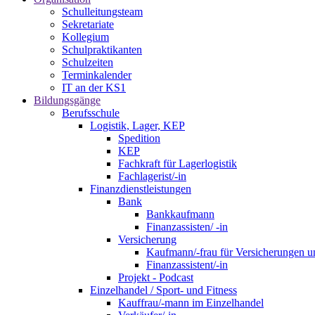
Schulleitungsteam
Sekretariate
Kollegium
Schulpraktikanten
Schulzeiten
Terminkalender
IT an der KS1
Bildungsgänge
Berufsschule
Logistik, Lager, KEP
Spedition
KEP
Fachkraft für Lagerlogistik
Fachlagerist/-in
Finanzdienstleistungen
Bank
Bankkaufmann
Finanzassisten/ -in
Versicherung
Kaufmann/-frau für Versicherungen u
Finanzassistent/-in
Projekt - Podcast
Einzelhandel / Sport- und Fitness
Kauffrau/-mann im Einzelhandel