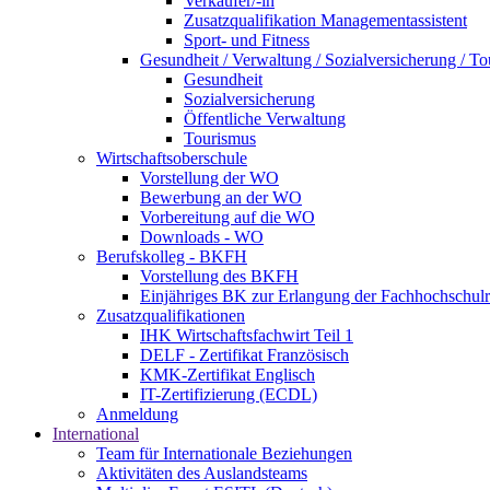
Verkäufer/-in
Zusatzqualifikation Managementassistent
Sport- und Fitness
Gesundheit / Verwaltung / Sozialversicherung / T
Gesundheit
Sozialversicherung
Öffentliche Verwaltung
Tourismus
Wirtschaftsoberschule
Vorstellung der WO
Bewerbung an der WO
Vorbereitung auf die WO
Downloads - WO
Berufskolleg - BKFH
Vorstellung des BKFH
Einjähriges BK zur Erlangung der Fachhochschulr
Zusatzqualifikationen
IHK Wirtschaftsfachwirt Teil 1
DELF - Zertifikat Französisch
KMK-Zertifikat Englisch
IT-Zertifizierung (ECDL)
Anmeldung
International
Team für Internationale Beziehungen
Aktivitäten des Auslandsteams