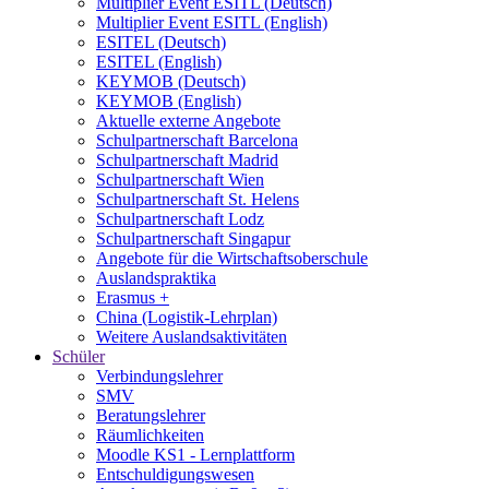
Multiplier Event ESITL (Deutsch)
Multiplier Event ESITL (English)
ESITEL (Deutsch)
ESITEL (English)
KEYMOB (Deutsch)
KEYMOB (English)
Aktuelle externe Angebote
Schulpartnerschaft Barcelona
Schulpartnerschaft Madrid
Schulpartnerschaft Wien
Schulpartnerschaft St. Helens
Schulpartnerschaft Lodz
Schulpartnerschaft Singapur
Angebote für die Wirtschaftsoberschule
Auslandspraktika
Erasmus +
China (Logistik-Lehrplan)
Weitere Auslandsaktivitäten
Schüler
Verbindungslehrer
SMV
Beratungslehrer
Räumlichkeiten
Moodle KS1 - Lernplattform
Entschuldigungswesen