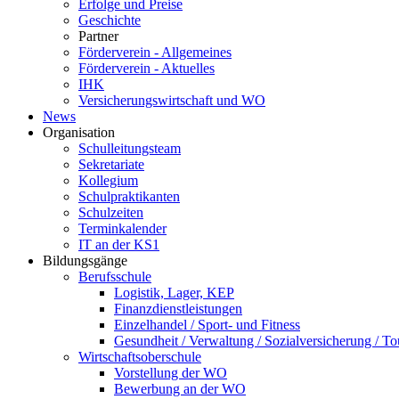
Erfolge und Preise
Geschichte
Partner
Förderverein - Allgemeines
Förderverein - Aktuelles
IHK
Versicherungswirtschaft und WO
News
Organisation
Schulleitungsteam
Sekretariate
Kollegium
Schulpraktikanten
Schulzeiten
Terminkalender
IT an der KS1
Bildungsgänge
Berufsschule
Logistik, Lager, KEP
Finanzdienstleistungen
Einzelhandel / Sport- und Fitness
Gesundheit / Verwaltung / Sozialversicherung / T
Wirtschaftsoberschule
Vorstellung der WO
Bewerbung an der WO