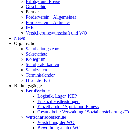
Erfolge und Preise
Geschichte
Partner
Förderverein - Allgemeines
Förderverein - Aktuelles
IHK
Versicherungswirtschaft und WO
News
Organisation
Schulleitungsteam
Sekretariate
Kollegium
Schulpraktikanten
Schulzeiten
Terminkalender
IT an der KS1
Bildungsgänge
Berufsschule
Logistik, Lager, KEP
Finanzdienstleistungen
Einzelhandel / Sport- und Fitness
Gesundheit / Verwaltung / Sozialversicherung / T
Wirtschaftsoberschule
Vorstellung der WO
Bewerbung an der WO