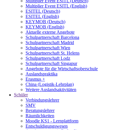
Multiplier Event ESITL (Deutsch)
Multiplier Event ESITL (English)
ESITEL (Deutsch)
ESITEL (English)
KEYMOB (Deutsch)
KEYMOB (English)
Aktuelle externe Angebote
Schulpartnerschaft Barcelona
Schulpartnerschaft Madrid
Schulpartnerschaft Wien
Schulpartnerschaft St. Helens
Schulpartnerschaft Lodz
Schulpartnerschaft Singapur
Angebote für die Wirtschaftsoberschule
Auslandspraktika
Erasmus +
China (Logistik-Lehrplan)
Weitere Auslandsaktivitäten
Schüler
Verbindungslehrer
SMV
Beratungslehrer
Räumlichkeiten
Moodle KS1 - Lernplattform
Entschuldigungswesen