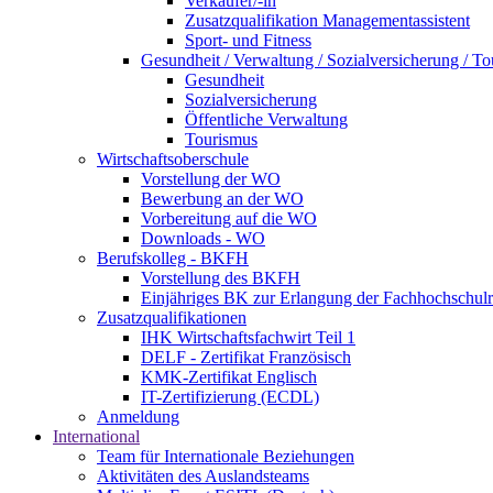
Verkäufer/-in
Zusatzqualifikation Managementassistent
Sport- und Fitness
Gesundheit / Verwaltung / Sozialversicherung / T
Gesundheit
Sozialversicherung
Öffentliche Verwaltung
Tourismus
Wirtschaftsoberschule
Vorstellung der WO
Bewerbung an der WO
Vorbereitung auf die WO
Downloads - WO
Berufskolleg - BKFH
Vorstellung des BKFH
Einjähriges BK zur Erlangung der Fachhochschulr
Zusatzqualifikationen
IHK Wirtschaftsfachwirt Teil 1
DELF - Zertifikat Französisch
KMK-Zertifikat Englisch
IT-Zertifizierung (ECDL)
Anmeldung
International
Team für Internationale Beziehungen
Aktivitäten des Auslandsteams