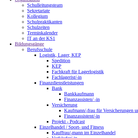
Schulleitungsteam
Sekretariate
Kollegium
Schulpraktikanten
Schulzeiten
Terminkalender
IT an der KS1
Bildungsgänge
Berufsschule
Logistik, Lager, KEP
Spedition
KEP
Fachkraft für Lagerlogistik
Fachlagerist/-in
Finanzdienstleistungen
Bank
Bankkaufmann
Finanzassisten/ -in
Versicherung
Kaufmann/-frau für Versicherungen u
Finanzassistent/-in
Projekt - Podcast
Einzelhandel / Sport- und Fitness
Kauffrau/-mann im Einzelhandel